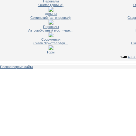
Перевалы
Южеме (долина)
О
Долины
Семинский (автоперевал)
Стары
Перевалы
Автомобильный мост чере...
Сооружения
Скала "Кристалл&qu...
Ск
Горы
1-48
49-9
Полная версия сайта