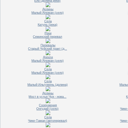
Ело (долина реки)
Е
Долины
Малый Яломан (село)
Села
Катунь (река)
Реки
Семинский перевал
Перевалы
Старый Чуйский тракт (д...
Дороги
Малый Яломан (село)
Села
Малый Яломан (село)
Села
Малый Ильгумень (долина)
Малый
Долины
Мост в устье Чуи - нова...
К
Сооружения
Онгудай (село)
Чике
Села
Чике-Таман (автоперевал)
Чике