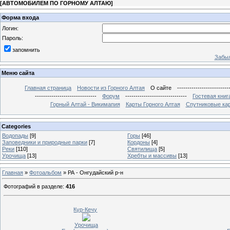
[
АВТОМОБИЛЕМ ПО ГОРНОМУ АЛТАЮ
]
Форма входа
Логин:
Пароль:
запомнить
Забыл
Меню сайта
Главная страница
Новости из Горного Алтая
О сайте
-------------------------
------------------------------
Форум
------------------------------
Гостевая книг
Горный Алтай - Викимапия
Карты Горного Алтая
Спутниковые кар
Categories
Водопады
[9]
Горы
[46]
Заповедники и природные парки
[7]
Кордоны
[4]
Реки
[110]
Святилища
[5]
Урочища
[13]
Хребты и массивы
[13]
Главная
»
Фотоальбом
» РА - Онгудайский р-н
Фотографий в разделе
:
416
Кур-Кечу
Урочища