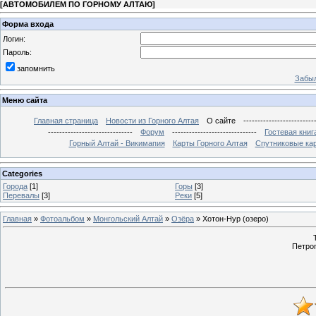
[
АВТОМОБИЛЕМ ПО ГОРНОМУ АЛТАЮ
]
Форма входа
Логин:
Пароль:
запомнить
Забыл
Меню сайта
Главная страница
Новости из Горного Алтая
О сайте
-------------------------
------------------------------
Форум
------------------------------
Гостевая книг
Горный Алтай - Викимапия
Карты Горного Алтая
Спутниковые кар
Categories
Города
[1]
Горы
[3]
Перевалы
[3]
Реки
[5]
Главная
»
Фотоальбом
»
Монгольский Алтай
»
Озёра
» Хотон-Нур (озеро)
Петро