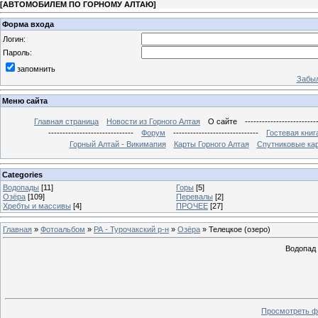
[
АВТОМОБИЛЕМ ПО ГОРНОМУ АЛТАЮ
]
Форма входа
Логин:
Пароль:
запомнить
Забыл
Меню сайта
Главная страница
Новости из Горного Алтая
О сайте
-------------------------
------------------------------
Форум
------------------------------
Гостевая книг
Горный Алтай - Викимапия
Карты Горного Алтая
Спутниковые кар
Categories
Водопады
[11]
Горы
[5]
Озёра
[109]
Перевалы
[2]
Хребты и массивы
[4]
ПРОЧЕЕ
[27]
Главная
»
Фотоальбом
»
РА - Турочакский р-н
»
Озёра
» Телецкое (озеро)
Водопад 
Просмотреть ф