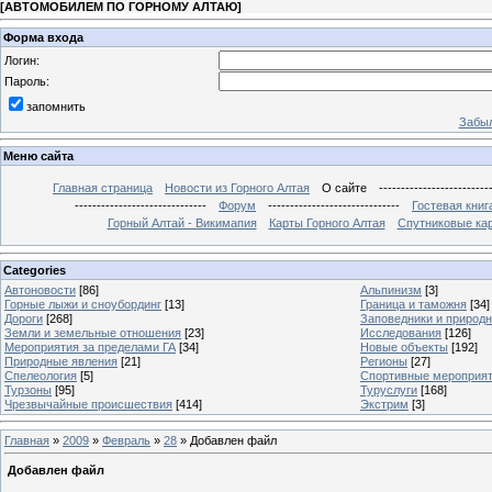
[
АВТОМОБИЛЕМ ПО ГОРНОМУ АЛТАЮ
]
Форма входа
Логин:
Пароль:
запомнить
Забыл
Меню сайта
Главная страница
Новости из Горного Алтая
О сайте
-------------------------
------------------------------
Форум
------------------------------
Гостевая книг
Горный Алтай - Викимапия
Карты Горного Алтая
Спутниковые кар
Categories
Автоновости
[86]
Альпинизм
[3]
Горные лыжи и сноубординг
[13]
Граница и таможня
[34]
Дороги
[268]
Заповедники и природ
Земли и земельные отношения
[23]
Исследования
[126]
Мероприятия за пределами ГА
[34]
Новые объекты
[192]
Природные явления
[21]
Регионы
[27]
Спелеология
[5]
Спортивные мероприя
Турзоны
[95]
Туруслуги
[168]
Чрезвычайные происшествия
[414]
Экстрим
[3]
Главная
»
2009
»
Февраль
»
28
» Добавлен файл
Добавлен файл