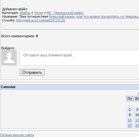
Добавлен файл:
Категория:
Файлы
»
Трэки
»
РА - Чемальский район
Название: Трек путешествия
Куюсский рывок, или Что можно посмотреть по Чемальс
Ссылка:
http://galt.ucoz.ru/load/14-1-0-20
Всего комментариев
:
0
Войдите:
Отправить
Calendar
Пн
Вт
2
3
9
10
16
17
23
24
Полная версия сайта