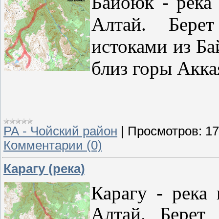
Байоюк - река
Алтай. Бере
истоками из Ба
близ горы Акка
РА - Чойский район
|
Просмотров:
17
Комментарии (0)
Карагу (река)
Карагу - река
Алтай. Берет