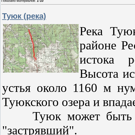
Показано материалов
:
1-10
Туюк (река)
Река Тую
районе Ре
истока р
Высота ис
устья около 1160 м ну
Туюкского озера и впада
Туюк может быть пер
"застрявший".