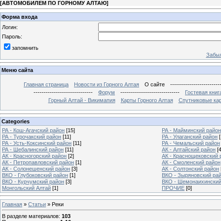
[
АВТОМОБИЛЕМ ПО ГОРНОМУ АЛТАЮ
]
Форма входа
Логин:
Пароль:
запомнить
Забыл
Меню сайта
Главная страница
Новости из Горного Алтая
О сайте
-------------------------
------------------------------
Форум
------------------------------
Гостевая книг
Горный Алтай - Викимапия
Карты Горного Алтая
Спутниковые кар
Categories
РА - Кош-Агачский район
[15]
РА - Майминский район
РА - Турочакский район
[11]
РА - Улаганский район
РА - Усть-Коксинский район
[11]
РА - Чемальский район
РА - Шебалинский район
[11]
АК - Алтайский район
[4
АК - Красногорский район
[2]
АК - Краснощековский 
АК - Петропавловский район
[1]
АК - Смоленский район
АК - Солонешенский район
[3]
АК - Солтонский район
ВКО - Глубоковский район
[1]
ВКО - Зыряновский ра
ВКО - Курчумский район
[3]
ВКО - Шемонаихинский
Монгольский Алтай
[1]
ПРОЧИЕ
[0]
Главная
»
Статьи
» Реки
В разделе материалов
:
103