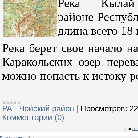
Река Кыл
районе
Респуб
длина всего 18
Река берет свое начало н
Каракольских озер перева
можно попасть к истоку р
РА - Чойский район
|
Просмотров:
22
Комментарии (0)
1-10
11-
Полная версия сайта