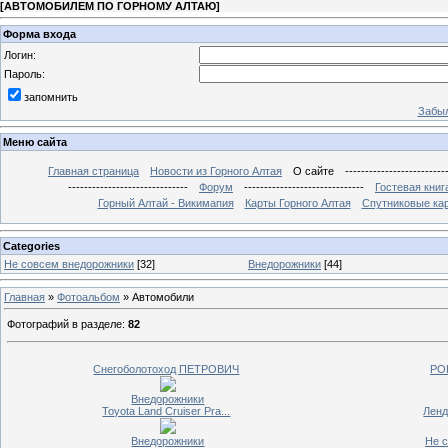
[
АВТОМОБИЛЕМ ПО ГОРНОМУ АЛТАЮ
]
Форма входа
Логин:
Пароль:
запомнить
Забыл
Меню сайта
Главная страница
Новости из Горного Алтая
О сайте
-------------------------
------------------------------
Форум
------------------------------
Гостевая книг
Горный Алтай - Викимапия
Карты Горного Алтая
Спутниковые кар
Categories
Не совсем внедорожники
[32]
Внедорожники
[44]
Главная
»
Фотоальбом
» Автомобили
Фотографий в разделе
:
82
Снегоболотоход ПЕТРОВИЧ
PO
Внедорожники
Toyota Land Cruiser Pra...
Ленд
Внедорожники
Не 