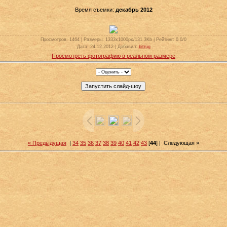
Время съемки:
декабрь 2012
Просмотров
: 1464 |
Размеры
: 1333x1000px/131.3Kb |
Рейтинг
: 0.0/0
Дата
: 24.12.2012 |
Добавил
:
bitrug
Просмотреть фотографию в реальном размере
« Предыдущая
|
34
35
36
37
38
39
40
41
42
43
[
44
] |
Следующая »