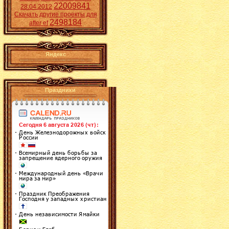
22009841
28.04.2012
Скачать другие проекты для
2498184
after ef
Яндекс
Праздники