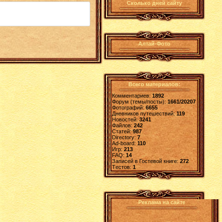
Сколько дней сайту
Алтай-Фото
Всего материалов:
Комментариев:
1892
Форум (темы/посты):
1661/20207
Фотографий:
6655
Дневников путешествий:
119
Новостей:
3241
Файлов:
242
Статей:
987
Directory:
7
Ad-board:
110
Игр:
213
FAQ:
14
Записей в Гостевой книге:
272
Tестов:
1
Реклама на сайте