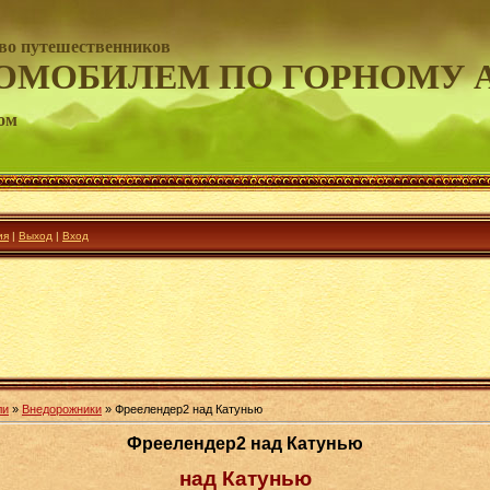
во путешественников
ОМОБИЛЕМ ПО ГОРНОМУ 
ом
ия
|
Выход
|
Вход
ли
»
Внедорожники
» Фреелендер2 над Катунью
Фреелендер2 над Катунью
над Катунью