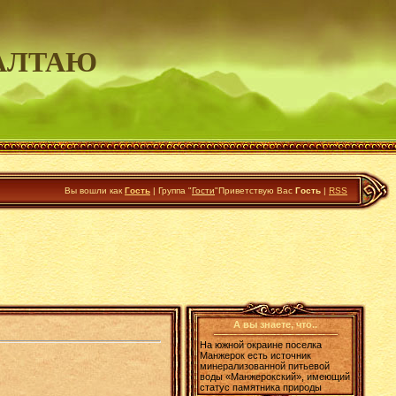
АЛТАЮ
Вы вошли как
Гость
|
Группа
"
Гости
"
Приветствую Вас
Гость
|
RSS
А вы знаете, что..
На южной окраине поселка
Манжерок есть источник
минерализованной питьевой
воды «Манжерокский», имеющий
статус памятника природы