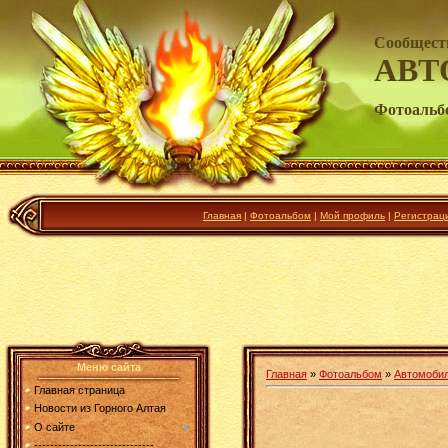
Сообщест
АВТ
Фотоальб
Главная
|
Фотоальбом
|
Мой профиль
|
Регистрац
Меню сайта
Главная
»
Фотоальбом
»
Автомоби
Главная страница
Новости из Горного Алтая
О сайте
------------------------------