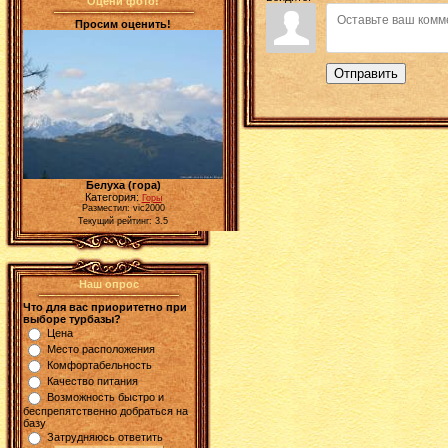
Оцени фото!
Просим оценить!
Отправить
Белуха (гора)
Категория:
Горы
Разместил: vic2000
Текущий рейтинг: 3.5
Наш опрос
Что для вас приоритетно при
выборе турбазы?
Цена
Место расположения
Комфортабельность
Качество питания
Возможность быстро и
беспрепятственно добраться на
базу
Затрудняюсь ответить