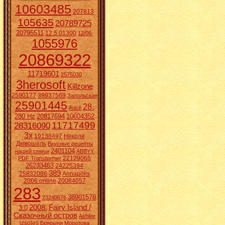
10603485
207813
105635
20789725
20795511
12.5.01300
12/06.
1055976
20869322
11719601
2575030
3herosoft
Killzone
2590177
39937569
Запольская
25901445
28.
Aucē
280 Hz
20817694
10604352
11717499
28316090
3x
19138497
Николя
Дювошель
Вкусные рецепты
2401104
нашей семьи
ABBYY
22129065
PDF Transformer
26233463
24225394
389
25832086
Annapolis
2006 online
20084057
283
38901578
23240676
2008.
Fairy Island /
3:0
Сказочный остров
Ashlee
izsoles
Боярыня Морозова