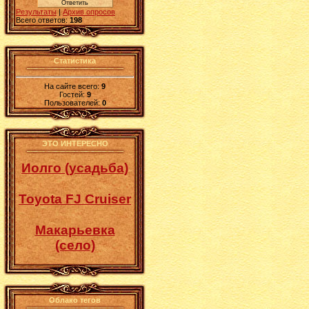
Результаты
|
Архив опросов
Всего ответов:
198
Статистика
На сайте всего:
9
Гостей:
9
Пользователей:
0
ЭТО ИНТЕРЕСНО
Иолго (усадьба)
Toyota FJ Cruiser
Макарьевка
(село)
Облако тегов