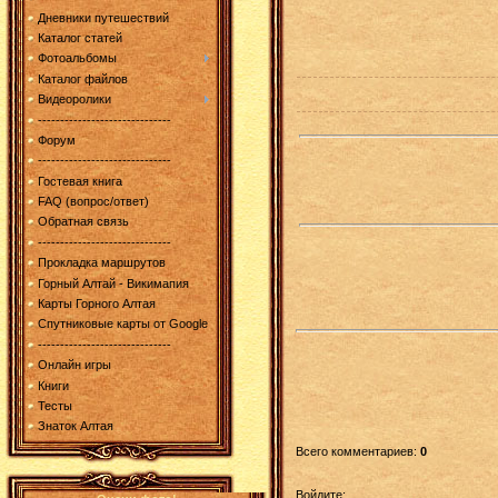
Дневники путешествий
Каталог статей
Фотоальбомы
Каталог файлов
Видеоролики
------------------------------
Форум
------------------------------
Гостевая книга
FAQ (вопрос/ответ)
Обратная связь
------------------------------
Прокладка маршрутов
Горный Алтай - Викимапия
Карты Горного Алтая
Спутниковые карты от Google
------------------------------
Онлайн игры
Книги
Тесты
Знаток Алтая
Всего комментариев
:
0
Войдите: