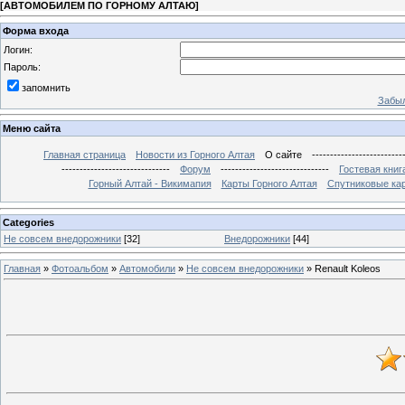
[
АВТОМОБИЛЕМ ПО ГОРНОМУ АЛТАЮ
]
Форма входа
Логин:
Пароль:
запомнить
Забыл
Меню сайта
Главная страница
Новости из Горного Алтая
О сайте
-------------------------
------------------------------
Форум
------------------------------
Гостевая книг
Горный Алтай - Викимапия
Карты Горного Алтая
Спутниковые кар
Categories
Не совсем внедорожники
[32]
Внедорожники
[44]
Главная
»
Фотоальбом
»
Автомобили
»
Не совсем внедорожники
» Renault Koleos