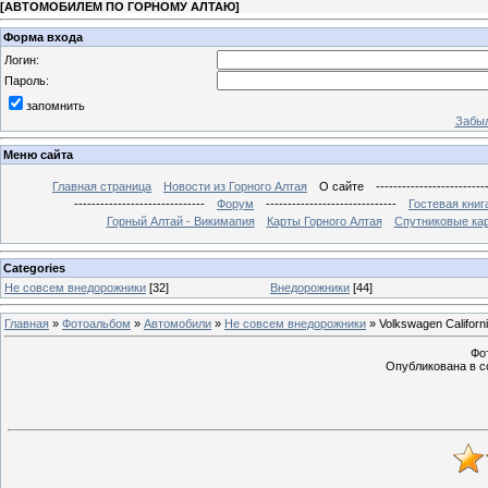
[
АВТОМОБИЛЕМ ПО ГОРНОМУ АЛТАЮ
]
Форма входа
Логин:
Пароль:
запомнить
Забыл
Меню сайта
Главная страница
Новости из Горного Алтая
О сайте
-------------------------
------------------------------
Форум
------------------------------
Гостевая книг
Горный Алтай - Викимапия
Карты Горного Алтая
Спутниковые кар
Categories
Не совсем внедорожники
[32]
Внедорожники
[44]
Главная
»
Фотоальбом
»
Автомобили
»
Не совсем внедорожники
» Volkswagen Californ
Фот
Опубликована в с