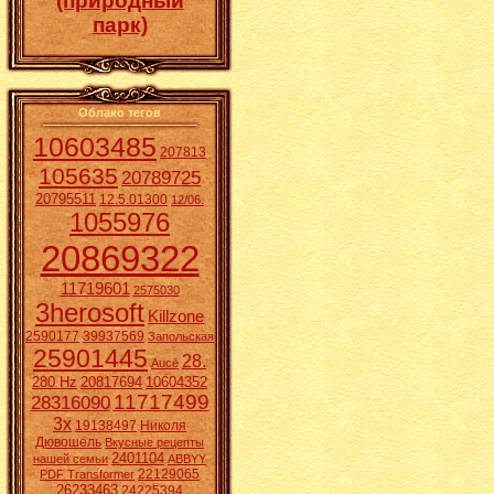
(природный
парк)
Облако тегов
10603485
207813
105635
20789725
20795511
12.5.01300
12/06.
1055976
20869322
11719601
2575030
3herosoft
Killzone
2590177
39937569
Запольская
25901445
28.
Aucē
280 Hz
20817694
10604352
11717499
28316090
3x
19138497
Николя
Дювошель
Вкусные рецепты
2401104
нашей семьи
ABBYY
22129065
PDF Transformer
26233463
24225394