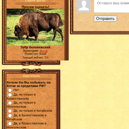
Оцени фото!
Просим оценить!
Отправить
Зубр беловежский
Категория:
Фауна
Разместил: Natali
Текущий рейтинг: 5.0
Наш опрос
Хотели бы Вы побывать на
Алтае за пределами РФ?
Нет
Да, но только в
Казахстанском
Да, но только в
Монгольском
Да, но только в Китайском
Да, в Казахстанском и
Китайском
Да, в Казахстанском и
Монгольском