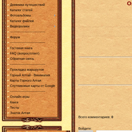
О
Дневники путешествий
Каталог статей
Фотоальбомы
Каталог файлов
Видеоролики
------------------------------
Форум
------------------------------
Гостевая книга
FAQ (вопрос/ответ)
Обратная связь
------------------------------
Прокладка маршрутов
Горный Алтай - Викимапия
Карты Горного Алтая
Спутниковые карты от Google
------------------------------
Онлайн игры
Книги
Тесты
Знаток Алтая
Всего комментариев
:
0
Войдите: