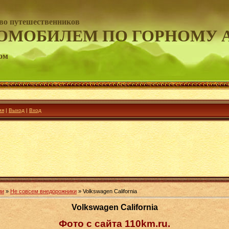
во путешественников
ОМОБИЛЕМ ПО ГОРНОМУ 
ом
ия
|
Выход
|
Вход
ли
»
Не совсем внедорожники
» Volkswagen California
Volkswagen California
Фото с сайта 110km.ru.