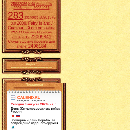
389
25832086
Annapolis
2006 online
20084057
283
38901578
23240676
2008.
Fairy Island /
3:0
Сказочный остров
Ashlee
izsoles
Боярыня Морозова
22009841
28.04.2012
Скачать другие проекты для
2498184
after ef
Яндекс
Праздники