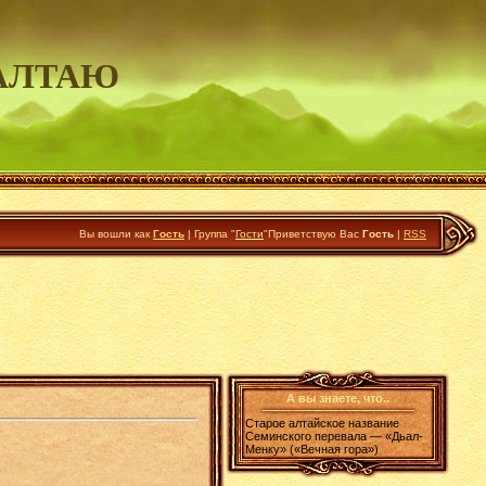
АЛТАЮ
Вы вошли как
Гость
|
Группа
"
Гости
"
Приветствую Вас
Гость
|
RSS
А вы знаете, что..
Старое алтайское название
Семинского перевала — «Дьал-
Менку» («Вечная гора»)