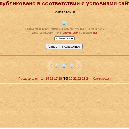
публиковано в соответствии с условиями сай
Время съемки:
Просмотров
: 1339 |
Размеры
: 500x375px/40.1Kb |
Рейтинг
: 4.0/1
Дата
: 16.05.2010 |
Теги
:
Юпитер Эппл
|
Добавил
:
galt
« Предыдущая
|
14
15
16
17
18
[
19
]
20
21
22
23
24
|
Следующая »