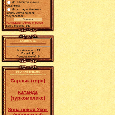
Да, в Монгольском и
Китайском
Да, я хочу побывать в
Горном Алтае во всех
государствах
Результаты
|
Архив опросов
Всего ответов:
367
Статистика
На сайте всего:
21
Гостей:
21
Пользователей:
0
ЭТО ИНТЕРЕСНО
Сарлык (гора)
Катанда
(туркомплекс)
Зона покоя Укок