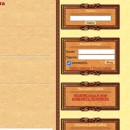
та
Поиск
Форма входа
Логин:
Пароль:
запомнить
Забыл пароль
|
Регистрация
Рассылки сайта
ПОДПИСАТЬСЯ ИЛИ
ИЗМЕНИТЬ ПОДПИСКУ
Сколько дней сайту