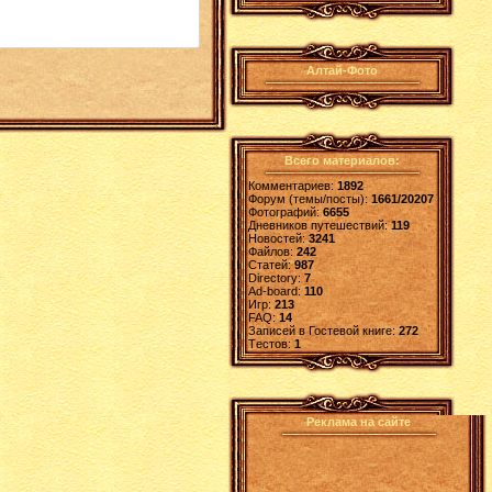
Алтай-Фото
Всего материалов:
Комментариев:
1892
Форум (темы/посты):
1661/20207
Фотографий:
6655
Дневников путешествий:
119
Новостей:
3241
Файлов:
242
Статей:
987
Directory:
7
Ad-board:
110
Игр:
213
FAQ:
14
Записей в Гостевой книге:
272
Tестов:
1
Реклама на сайте