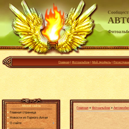
Сообщест
АВТ
Фотоальб
Главная
|
Фотоальбом
|
Мой профиль
|
Регистрац
Меню сайта
Главная
»
Фотоальбом
»
Автомоби
Главная страница
Новости из Горного Алтая
О сайте
------------------------------