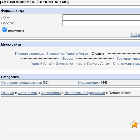
[
АВТОМОБИЛЕМ ПО ГОРНОМУ АЛТАЮ
]
Форма входа
Логин:
Пароль:
запомнить
Забыл
Меню сайта
Главная страница
Новости из Горного Алтая
О сайте
-------------------------
------------------------------
Форум
------------------------------
Гостевая книг
Горный Алтай - Викимапия
Карты Горного Алтая
Спутниковые кар
Categories
Не совсем внедорожники
[32]
Внедорожники
[44]
Главная
»
Фотоальбом
»
Автомобили
»
Не совсем внедорожники
» Renault Koleos