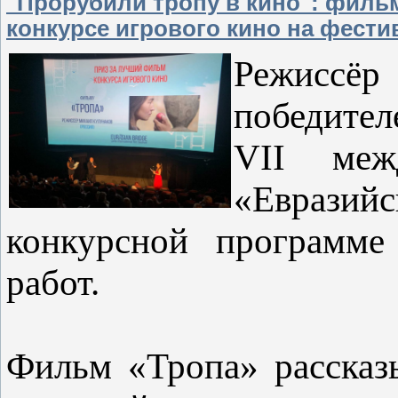
"Прорубили тропу в кино": филь
конкурсе игрового кино на фести
Режиссё
победител
VII межд
«Евразий
конкурсной программе
работ.
Фильм «Тропа» рассказ