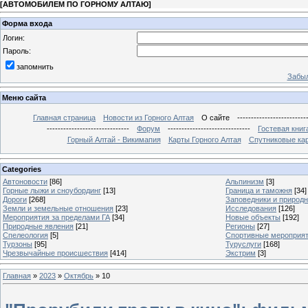
[
АВТОМОБИЛЕМ ПО ГОРНОМУ АЛТАЮ
]
Форма входа
Логин:
Пароль:
запомнить
Забыл
Меню сайта
Главная страница
Новости из Горного Алтая
О сайте
-------------------------
------------------------------
Форум
------------------------------
Гостевая книг
Горный Алтай - Викимапия
Карты Горного Алтая
Спутниковые кар
Categories
Автоновости
[86]
Альпинизм
[3]
Горные лыжи и сноубординг
[13]
Граница и таможня
[34]
Дороги
[268]
Заповедники и природ
Земли и земельные отношения
[23]
Исследования
[126]
Мероприятия за пределами ГА
[34]
Новые объекты
[192]
Природные явления
[21]
Регионы
[27]
Спелеология
[5]
Спортивные мероприя
Турзоны
[95]
Туруслуги
[168]
Чрезвычайные происшествия
[414]
Экстрим
[3]
Главная
»
2023
»
Октябрь
»
10