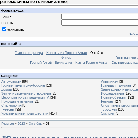
[
АВТОМОБИЛЕМ ПО ГОРНОМУ АЛТАЮ
]
Форма входа
Логин:
Пароль:
запомнить
Забыл
Меню сайта
Главная страница
Новости из Горного Алтая
О сайте
-------------------------
------------------------------
Форум
------------------------------
Гостевая книг
Горный Алтай - Викимапия
Карты Горного Алтая
Спутниковые кар
Categories
Автоновости
[86]
Альпинизм
[3]
Горные лыжи и сноубординг
[13]
Граница и таможня
[34]
Дороги
[268]
Заповедники и природ
Земли и земельные отношения
[23]
Исследования
[126]
Мероприятия за пределами ГА
[34]
Новые объекты
[192]
Природные явления
[21]
Регионы
[27]
Спелеология
[5]
Спортивные мероприя
Турзоны
[95]
Туруслуги
[168]
Чрезвычайные происшествия
[414]
Экстрим
[3]
Главная
»
2023
»
Октябрь
»
05