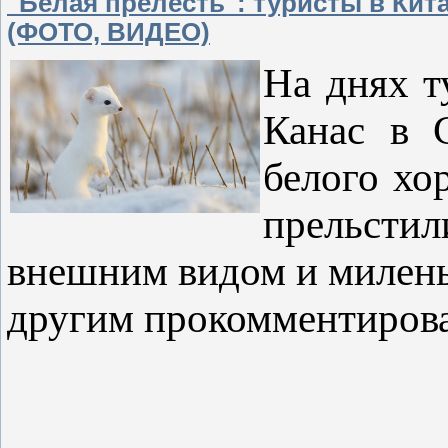
"Белая прелесть": туристы в Кит
(ФОТО, ВИДЕО)
На днях т
Канас в 
белого хо
прельсти
внешним видом и миленьк
другим прокомментирова