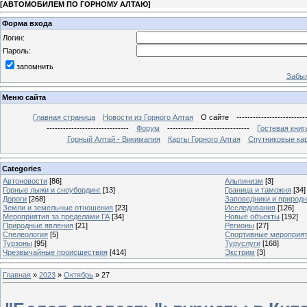
[
АВТОМОБИЛЕМ ПО ГОРНОМУ АЛТАЮ
]
Форма входа
Логин:
Пароль:
запомнить
Забыл
Меню сайта
Главная страница
Новости из Горного Алтая
О сайте
-------------------------
------------------------------
Форум
------------------------------
Гостевая книг
Горный Алтай - Викимапия
Карты Горного Алтая
Спутниковые кар
Categories
Автоновости
[86]
Альпинизм
[3]
Горные лыжи и сноубординг
[13]
Граница и таможня
[34]
Дороги
[268]
Заповедники и природ
Земли и земельные отношения
[23]
Исследования
[126]
Мероприятия за пределами ГА
[34]
Новые объекты
[192]
Природные явления
[21]
Регионы
[27]
Спелеология
[5]
Спортивные мероприя
Турзоны
[95]
Туруслуги
[168]
Чрезвычайные происшествия
[414]
Экстрим
[3]
Главная
»
2023
»
Октябрь
»
27