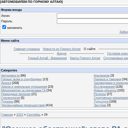
[
АВТОМОБИЛЕМ ПО ГОРНОМУ АЛТАЮ
]
Форма входа
Логин:
Пароль:
запомнить
Забыл
Меню сайта
Главная страница
Новости из Горного Алтая
О сайте
-------------------------
------------------------------
Форум
------------------------------
Гостевая книг
Горный Алтай - Викимапия
Карты Горного Алтая
Спутниковые кар
Categories
Автоновости
[86]
Альпинизм
[3]
Горные лыжи и сноубординг
[13]
Граница и таможня
[34]
Дороги
[268]
Заповедники и природ
Земли и земельные отношения
[23]
Исследования
[126]
Мероприятия за пределами ГА
[34]
Новые объекты
[192]
Природные явления
[21]
Регионы
[27]
Спелеология
[5]
Спортивные мероприя
Турзоны
[95]
Туруслуги
[168]
Чрезвычайные происшествия
[414]
Экстрим
[3]
Главная
»
2023
»
Сентябрь
»
29