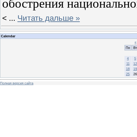
обострения национально
<
...
Читать дальше »
Calendar
«
Пн
Вт
4
5
11
12
18
19
25
26
Полная версия сайта