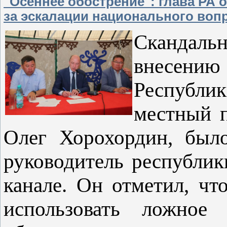
"Осеннее обострение": глава РА 
за эскалации национального воп
Скандал
внесению
Республи
местный п
Олег Хорохордин, было
руководитель республик
канале. Он отметил, чт
использовать ложное 