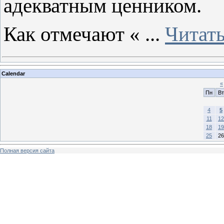
адекватным ценником.
Как отмечают «
...
Читать
Calendar
«
Пн
Вт
4
5
11
12
18
19
25
26
Полная версия сайта