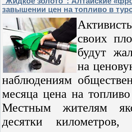
"Жидкое золото": Алтайские «фр
завышении цен на топливо в тур
Активисты
своих пло
будут жа
на ценову
наблюдениям обществен
месяца цена на топлив
Местным жителям яко
десятки километров,