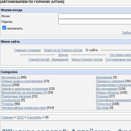
[
АВТОМОБИЛЕМ ПО ГОРНОМУ АЛТАЮ
]
Форма входа
Логин:
Пароль:
запомнить
Забыл
Меню сайта
Главная страница
Новости из Горного Алтая
О сайте
-------------------------
------------------------------
Форум
------------------------------
Гостевая книг
Горный Алтай - Викимапия
Карты Горного Алтая
Спутниковые кар
Categories
Автоновости
[86]
Альпинизм
[3]
Горные лыжи и сноубординг
[13]
Граница и таможня
[34]
Дороги
[268]
Заповедники и природ
Земли и земельные отношения
[23]
Исследования
[126]
Мероприятия за пределами ГА
[34]
Новые объекты
[192]
Природные явления
[21]
Регионы
[27]
Спелеология
[5]
Спортивные мероприя
Турзоны
[95]
Туруслуги
[168]
Чрезвычайные происшествия
[414]
Экстрим
[3]
Главная
»
2023
»
Сентябрь
»
05