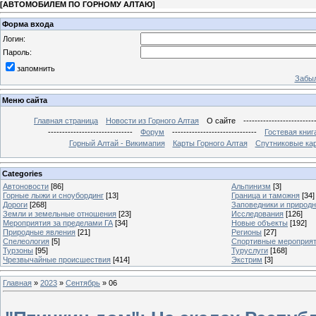
[
АВТОМОБИЛЕМ ПО ГОРНОМУ АЛТАЮ
]
Форма входа
Логин:
Пароль:
запомнить
Забыл
Меню сайта
Главная страница
Новости из Горного Алтая
О сайте
-------------------------
------------------------------
Форум
------------------------------
Гостевая книг
Горный Алтай - Викимапия
Карты Горного Алтая
Спутниковые кар
Categories
Автоновости
[86]
Альпинизм
[3]
Горные лыжи и сноубординг
[13]
Граница и таможня
[34]
Дороги
[268]
Заповедники и природ
Земли и земельные отношения
[23]
Исследования
[126]
Мероприятия за пределами ГА
[34]
Новые объекты
[192]
Природные явления
[21]
Регионы
[27]
Спелеология
[5]
Спортивные мероприя
Турзоны
[95]
Туруслуги
[168]
Чрезвычайные происшествия
[414]
Экстрим
[3]
Главная
»
2023
»
Сентябрь
»
06