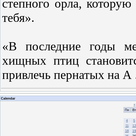
степного орла, котору
тебя».
«В последние годы ме
хищных птиц становитс
привлечь пернатых на А
Calendar
«
Пн
Вт
4
5
11
12
18
19
25
26