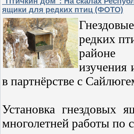
"Птичкин дом": На скалах Респу
ящики для редких птиц (ФОТО)
Гнездов
редких пт
районе 
изучения 
в партнёрстве с Сайлюг
Установка гнездовых я
многолетней работы по 