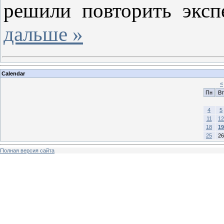
решили повторить экс
дальше »
Calendar
«
Пн
Вт
4
5
11
12
18
19
25
26
Полная версия сайта