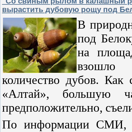
"Со свиным рылом в калашный ря
вырастить дубовую рощу под Бе
В природн
под Белок
на площа
взошло 
количество дубов. Как
«Алтай», большую ча
предположительно, съел
По информации СМИ, в