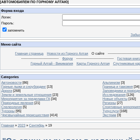
[
АВТОМОБИЛЕМ ПО ГОРНОМУ АЛТАЮ
]
Форма входа
Логин:
Пароль:
запомнить
Забыл
Меню сайта
Главная страница
Новости из Горного Алтая
О сайте
-------------------------
------------------------------
Форум
------------------------------
Гостевая книг
Горный Алтай - Викимапия
Карты Горного Алтая
Спутниковые кар
Categories
Автоновости
[86]
Альпинизм
[3]
Горные лыжи и сноубординг
[13]
Граница и таможня
[34]
Дороги
[268]
Заповедники и природ
Земли и земельные отношения
[23]
Исследования
[126]
Мероприятия за пределами ГА
[34]
Новые объекты
[192]
Природные явления
[21]
Регионы
[27]
Спелеология
[5]
Спортивные мероприя
Турзоны
[95]
Туруслуги
[168]
Чрезвычайные происшествия
[414]
Экстрим
[3]
Главная
»
2023
»
Сентябрь
»
19