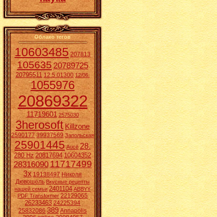
Облако тегов
10603485
207813
105635
20789725
20795511
12.5.01300
12/06.
1055976
20869322
11719601
2575030
3herosoft
Killzone
2590177
39937569
Запольская
25901445
28.
Aucē
280 Hz
20817694
10604352
11717499
28316090
3x
19138497
Николя
Дювошель
Вкусные рецепты
2401104
нашей семьи
ABBYY
22129065
PDF Transformer
26233463
24225394
389
25832086
Annapolis