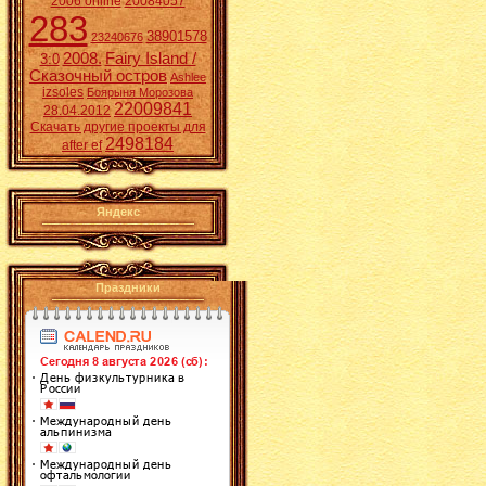
2006 online
20084057
283
38901578
23240676
2008.
Fairy Island /
3:0
Сказочный остров
Ashlee
izsoles
Боярыня Морозова
22009841
28.04.2012
Скачать другие проекты для
2498184
after ef
Яндекс
Праздники