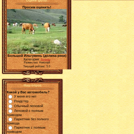
Оцени фото!
Просим оценить!
Большой Ильгумень (долина реки)
Категория:
Долины
Разместил: Николай
Текущий рейтинг: 5.0
Наш опрос
Какой у Вас автомобиль?
У меня его нет
Роадстер
Обычный легковой
Легковой с полным
приводом
Паркетник без полного
привода
Паркетник с полным
приводом