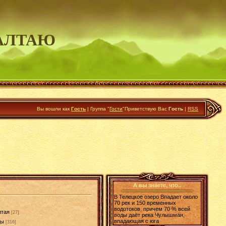
АЛТАЮ
Вы вошли как
Гость
|
Группа
"
Гости
"
Приветствую Вас
Гость
|
RSS
А вы знаете, что..
В Телецкое озеро Впадает около
70 рек и 150 временных
водотоков, причем 70 % всей
лтая
[27]
воды даёт река Чулышман,
впадающая с юга
ды
[316]