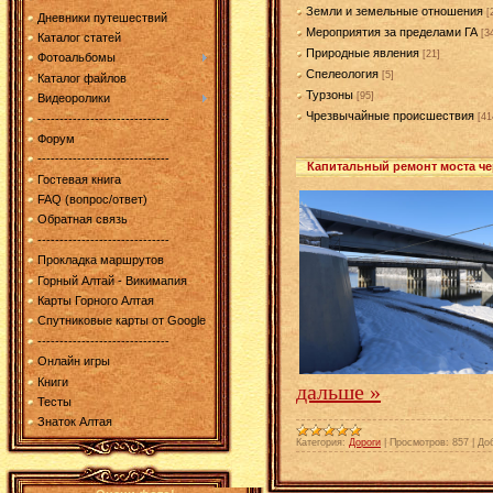
Земли и земельные отношения
[
Дневники путешествий
Мероприятия за пределами ГА
[3
Каталог статей
Природные явления
[21]
Фотоальбомы
Спелеология
[5]
Каталог файлов
Турзоны
[95]
Видеоролики
Чрезвычайные происшествия
[41
------------------------------
Форум
------------------------------
Капитальный ремонт моста че
Гостевая книга
FAQ (вопрос/ответ)
Обратная связь
------------------------------
Прокладка маршрутов
Горный Алтай - Викимапия
Карты Горного Алтая
Спутниковые карты от Google
------------------------------
Онлайн игры
Книги
дальше »
Тесты
Знаток Алтая
Категория:
Дороги
|
Просмотров:
857
|
До