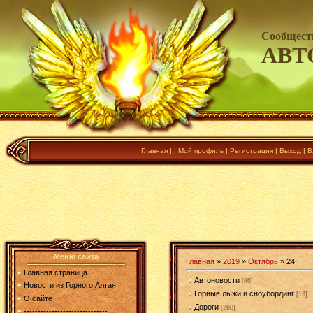
Сообщест
АВТ
Главная
|
|
Мой профиль
|
Регистрация
|
Выход
|
В
Меню сайта
Главная
»
2019
»
Октябрь
»
24
Главная страница
Автоновости
[86]
Новости из Горного Алтая
Горные лыжи и сноубординг
[13]
О сайте
Дороги
[268]
------------------------------