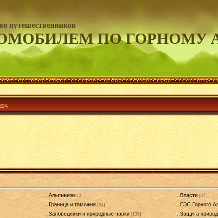
во путешественников
ОМОБИЛЕМ ПО ГОРНОМУ 
ход
Альпинизм
Власти
[3]
[37]
Граница и таможня
ГЭС Горного А
[34]
Заповедники и природные парки
Защита приро
[136]