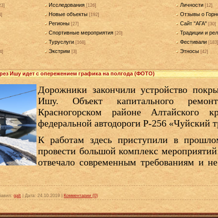
Исследования
Личности
23]
[126]
[12]
Новые объекты
Отзывы о Горн
4]
[192]
Регионы
Сайт "АГА"
[27]
[30]
Спортивные мероприятия
Традиции и рел
[20]
Туруслуги
Фестивали
[168]
[183
Экстрим
Этносы
4]
[3]
[42]
рез Ишу идет с опережением графика на полгода (ФОТО)
Дорожники закончили устройство покры
Ишу. Объект капитального ремон
Красногорском районе Алтайского к
федеральной автодороги Р-256 «Чуйский т
К работам здесь приступили в прошлом
провести большой комплекс мероприятий
отвечало современным требованиям и н
бавил:
galt
|
Дата:
24.10.2019
|
Комментарии (0)