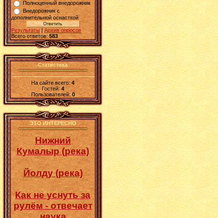
Полноценный внедорожник
Внедорожник с
дополнительной оснасткой
Результаты
|
Архив опросов
Всего ответов:
583
Статистика
На сайте всего:
4
Гостей:
4
Пользователей:
0
ЭТО ИНТЕРЕСНО
Нижний
Кумалыр (река)
Йолду (река)
Как не уснуть за
рулём - отвечает
наука