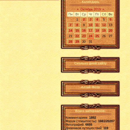
Календарь
«
Октябрь 2019
»
Пн
Вт
Ср
Чт
Пт
Сб
Вс
1
2
3
4
5
6
7
8
9
10
11
12
13
14
15
16
17
18
19
20
21
22
23
24
25
26
27
28
29
30
31
Сколько дней сайту
Алтай-Фото
Всего материалов:
Комментариев:
1892
Форум (темы/посты):
1661/20207
Фотографий:
6655
Дневников путешествий:
119