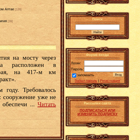
ом Алтае
[126]
Поиск
игия
[39]
]
Форма входа
тия на мосту через
Логин:
та расположен в
Пароль:
рая, на 417-м км
запомнить
ракт».
Забыл пароль
|
Регистрация
 году. Требовалось
: сооружение уже не
е обеспечи
...
Читать
Рассылки сайта
ПОДПИСАТЬСЯ ИЛИ
ИЗМЕНИТЬ ПОДПИСКУ