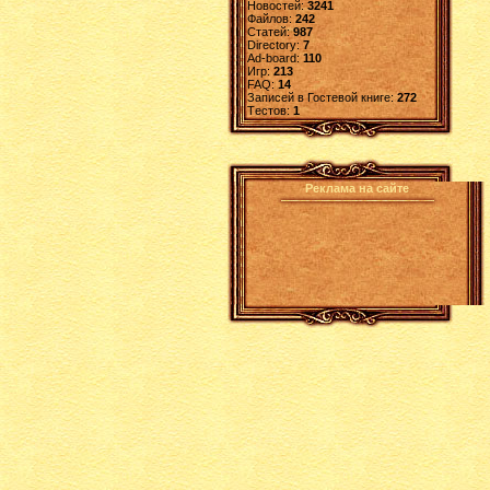
Новостей:
3241
Файлов:
242
Статей:
987
Directory:
7
Ad-board:
110
Игр:
213
FAQ:
14
Записей в Гостевой книге:
272
Tестов:
1
Реклама на сайте