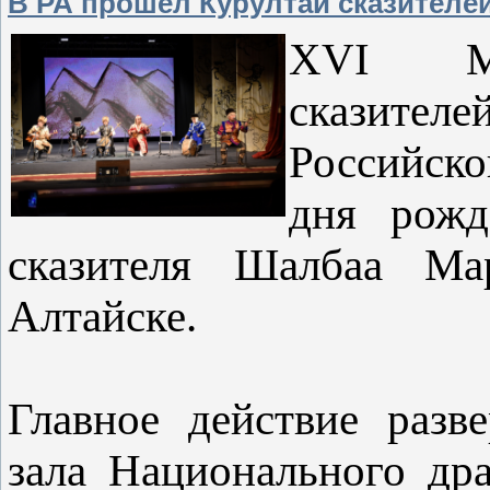
В РА прошёл Курултай сказителе
XVI Ме
сказителе
Российско
дня рожд
сказителя Шалбаа Мар
Алтайске.
Главное действие разв
зала Национального дра