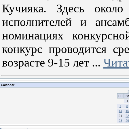
Кучияка. Здесь около
исполнителей и ансамб
номинациях конкурсно
конкурс проводится ср
возрасте 9-15 лет
...
Чита
Calendar
Пн
Вт
1
7
8
14
15
21
22
28
29