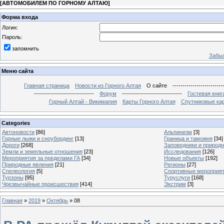
[
АВТОМОБИЛЕМ ПО ГОРНОМУ АЛТАЮ
]
Форма входа
Логин:
Пароль:
запомнить
Забыл
Меню сайта
Главная страница
Новости из Горного Алтая
О сайте
-------------------------
------------------------------
Форум
------------------------------
Гостевая книг
Горный Алтай - Викимапия
Карты Горного Алтая
Спутниковые кар
Categories
Автоновости
[86]
Альпинизм
[3]
Горные лыжи и сноубординг
[13]
Граница и таможня
[34]
Дороги
[268]
Заповедники и природ
Земли и земельные отношения
[23]
Исследования
[126]
Мероприятия за пределами ГА
[34]
Новые объекты
[192]
Природные явления
[21]
Регионы
[27]
Спелеология
[5]
Спортивные мероприя
Турзоны
[95]
Туруслуги
[168]
Чрезвычайные происшествия
[414]
Экстрим
[3]
Главная
»
2019
»
Октябрь
»
08