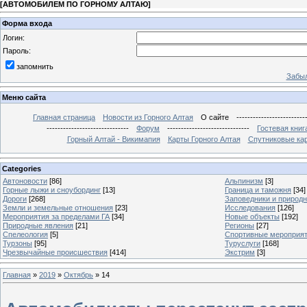
[
АВТОМОБИЛЕМ ПО ГОРНОМУ АЛТАЮ
]
Форма входа
Логин:
Пароль:
запомнить
Забыл
Меню сайта
Главная страница
Новости из Горного Алтая
О сайте
-------------------------
------------------------------
Форум
------------------------------
Гостевая книг
Горный Алтай - Викимапия
Карты Горного Алтая
Спутниковые кар
Categories
Автоновости
[86]
Альпинизм
[3]
Горные лыжи и сноубординг
[13]
Граница и таможня
[34]
Дороги
[268]
Заповедники и природ
Земли и земельные отношения
[23]
Исследования
[126]
Мероприятия за пределами ГА
[34]
Новые объекты
[192]
Природные явления
[21]
Регионы
[27]
Спелеология
[5]
Спортивные мероприя
Турзоны
[95]
Туруслуги
[168]
Чрезвычайные происшествия
[414]
Экстрим
[3]
Главная
»
2019
»
Октябрь
»
14