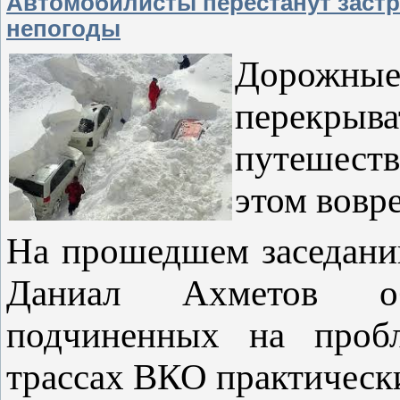
Автомобилисты перестанут застр
непогоды
Дорожные
перекрыв
путешест
этом вовр
На прошедшем заседани
Даниал Ахметов о
подчиненных на пробл
трассах ВКО практическ