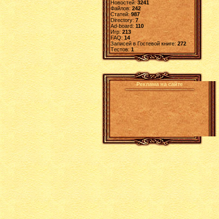
Новостей:
3241
Файлов:
242
Статей:
987
Directory:
7
Ad-board:
110
Игр:
213
FAQ:
14
Записей в Гостевой книге:
272
Tестов:
1
Реклама на сайте