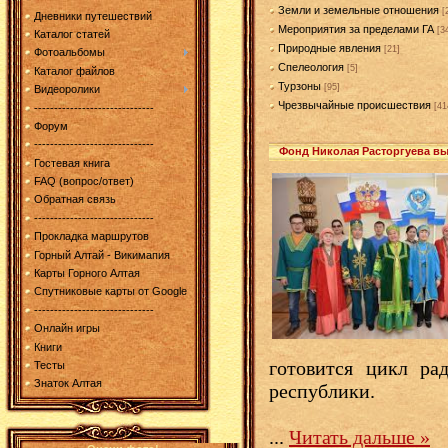
Земли и земельные отношения
[
Дневники путешествий
Мероприятия за пределами ГА
[3
Каталог статей
Природные явления
[21]
Фотоальбомы
Спелеология
[5]
Каталог файлов
Турзоны
[95]
Видеоролики
Чрезвычайные происшествия
[41
------------------------------
Форум
------------------------------
Фонд Николая Расторгуева в
Гостевая книга
FAQ (вопрос/ответ)
Обратная связь
------------------------------
Прокладка маршрутов
Горный Алтай - Викимапия
Карты Горного Алтая
Спутниковые карты от Google
------------------------------
Онлайн игры
Книги
готовится цикл ра
Тесты
Знаток Алтая
республики.
...
Читать дальше »