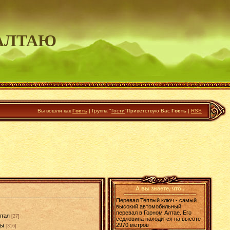
АЛТАЮ
Вы вошли как
Гость
|
Группа
"
Гости
"
Приветствую Вас
Гость
|
RSS
А вы знаете, что..
Перевал Теплый ключ - самый
высокий автомобильный
перевал в Горном Алтае. Его
лтая
[27]
седловина находится на высоте
2970 метров
ды
[316]