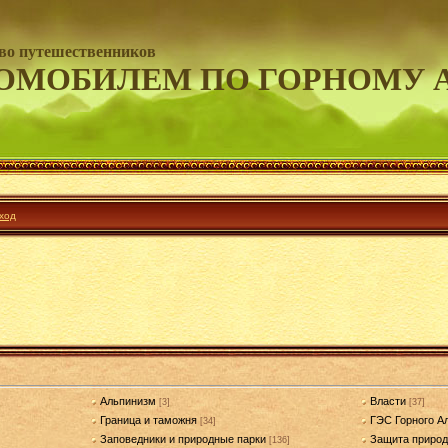
во путешественников
ОМОБИЛЕМ ПО ГОРНОМУ 
ход
Альпинизм
Власти
[3]
[37]
Граница и таможня
ГЭС Горного А
[34]
Заповедники и природные парки
Защита приро
[136]