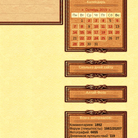
Календарь
«
Октябрь 2019
»
Пн
Вт
Ср
Чт
Пт
Сб
Вс
1
2
3
4
5
6
7
8
9
10
11
12
13
14
15
16
17
18
19
20
21
22
23
24
25
26
27
28
29
30
31
Сколько дней сайту
Алтай-Фото
Всего материалов:
Комментариев:
1892
Форум (темы/посты):
1661/20207
Фотографий:
6655
Дневников путешествий:
119