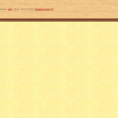
бавил:
galt
|
Дата:
18.10.2019
|
Комментарии (0)