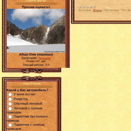
Оцени фото!
Просим оценить!
Категория:
Этносы
|
Просмотров:
753
|
До
Абыл-Оюк (перевал)
Категория:
Перевалы
Разместил: galt
Текущий рейтинг: 4.0
Наш опрос
Какой у Вас автомобиль?
У меня его нет
Роадстер
Обычный легковой
Легковой с полным
приводом
Паркетник без полного
привода
Паркетник с полным
приводом