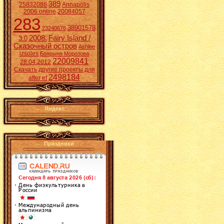
389
25832086
Annapolis
2006 online
20084057
283
38901578
23240676
2008.
Fairy Island /
3:0
Сказочный остров
Ashlee
izsoles
Боярыня Морозова
22009841
28.04.2012
Скачать другие проекты для
2498184
after ef
Яндекс
Праздники