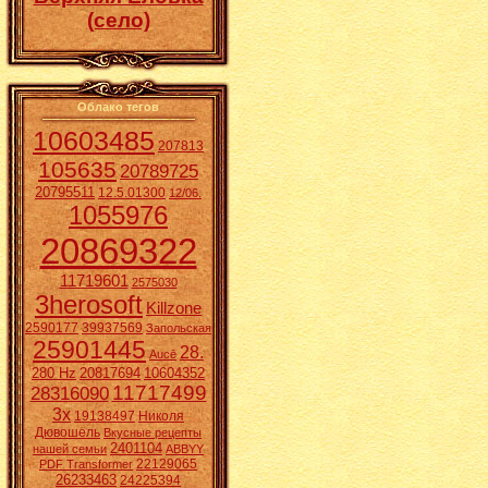
(село)
Облако тегов
10603485
207813
105635
20789725
20795511
12.5.01300
12/06.
1055976
20869322
11719601
2575030
3herosoft
Killzone
2590177
39937569
Запольская
25901445
28.
Aucē
280 Hz
20817694
10604352
11717499
28316090
3x
19138497
Николя
Дювошель
Вкусные рецепты
2401104
нашей семьи
ABBYY
22129065
PDF Transformer
26233463
24225394