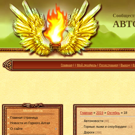
Сообщест
АВТ
Главная
|
|
Мой профиль
|
Регистрация
|
Выход
|
В
Меню сайта
Главная
»
2019
»
Октябрь
»
18
Главная страница
Автоновости
[86]
Новости из Горного Алтая
Горные лыжи и сноубординг
[13]
О сайте
Дороги
[268]
------------------------------