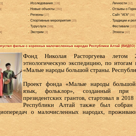
Исследования
Личности
23]
[126]
[12]
Новые объекты
Отзывы о Горн
4]
[192]
Регионы
Сайт "АГА"
[27]
[30]
Спортивные мероприятия
Традиции и рел
[20]
Туруслуги
Фестивали
[168]
[183
Экстрим
Этносы
4]
[3]
[42]
ыпустил фильм о коренных малочисленных народах Республики Алтай (ВИДЕО)
Фонд Николая Расторгуева летом 
этнологическую экспедицию, по итогам 
«Малые народы большой страны. Республи
Проект фонда «Малые народы большой 
язык, фольклор», созданный при 
президентских грантов, стартовал в 2018
Республики Алтай также был собран 
диопередач о малочисленных народах, прожива