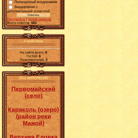
Полноценный внедорожник
Внедорожник с
дополнительной оснасткой
Результаты
|
Архив опросов
Всего ответов:
583
Статистика
На сайте всего:
6
Гостей:
6
Пользователей:
0
ЭТО ИНТЕРЕСНО
Первомайский
(село)
Караколь (озеро)
(район реки
Мажой)
Верхняя Еловка