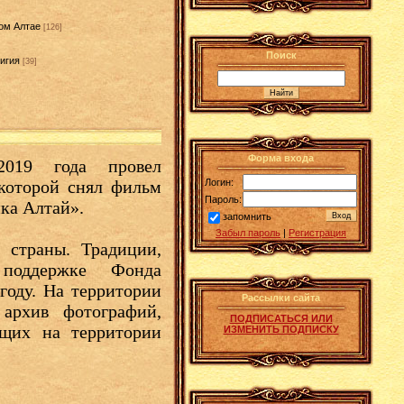
ом Алтае
[126]
Поиск
игия
[39]
]
Форма входа
2019 года провел
Логин:
которой снял фильм
Пароль:
ка Алтай».
запомнить
Забыл пароль
|
Регистрация
страны. Традиции,
поддержке Фонда
 году. На территории
Рассылки сайта
архив фотографий,
ПОДПИСАТЬСЯ ИЛИ
ющих на территории
ИЗМЕНИТЬ ПОДПИСКУ