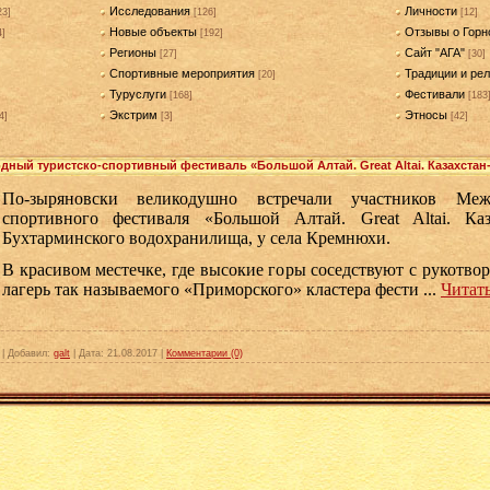
Исследования
Личности
23]
[126]
[12]
Новые объекты
Отзывы о Горн
4]
[192]
Регионы
Сайт "АГА"
[27]
[30]
Спортивные мероприятия
Традиции и рел
[20]
Туруслуги
Фестивали
[168]
[183
Экстрим
Этносы
4]
[3]
[42]
ный туристско-спортивный фестиваль «Большой Алтай. Great Altai. Казахстан
По-зыряновски великодушно встречали участников Межд
спортивного фестиваля «Большой Алтай. Great Altai. Каз
Бухтарминского водохранилища, у села Кремнюхи.
В красивом местечке, где высокие горы соседствуют с рукотво
лагерь так называемого «Приморского» кластера фести
...
Читать
|
Добавил:
galt
|
Дата:
21.08.2017
|
Комментарии (0)