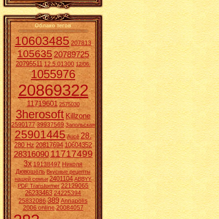
Облако тегов
10603485
207813
105635
20789725
20795511
12.5.01300
12/06.
1055976
20869322
11719601
2575030
3herosoft
Killzone
2590177
39937569
Запольская
25901445
28.
Aucē
280 Hz
20817694
10604352
11717499
28316090
3x
19138497
Николя
Дювошель
Вкусные рецепты
2401104
нашей семьи
ABBYY
22129065
PDF Transformer
26233463
24225394
389
25832086
Annapolis
2006 online
20084057