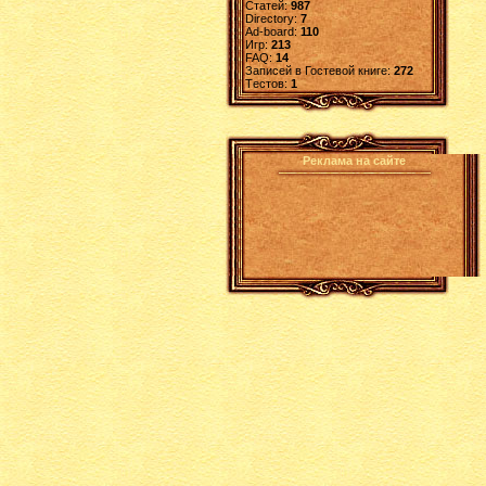
Статей:
987
Directory:
7
Ad-board:
110
Игр:
213
FAQ:
14
Записей в Гостевой книге:
272
Tестов:
1
Реклама на сайте