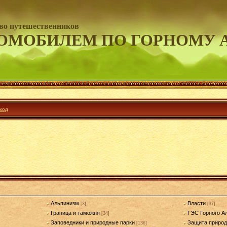
во путешественников
ОМОБИЛЕМ ПО ГОРНОМУ 
ход
Альпинизм
Власти
[3]
[37]
Граница и таможня
ГЭС Горного А
[34]
Заповедники и природные парки
Защита приро
[136]