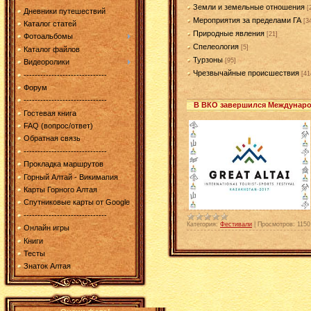
Земли и земельные отношения
[
Дневники путешествий
Мероприятия за пределами ГА
[3
Каталог статей
Природные явления
[21]
Фотоальбомы
Спелеология
[5]
Каталог файлов
Турзоны
[95]
Видеоролики
Чрезвычайные происшествия
[41
------------------------------
Форум
------------------------------
В ВКО завершился Международ
Гостевая книга
FAQ (вопрос/ответ)
Обратная связь
------------------------------
Прокладка маршрутов
Горный Алтай - Викимапия
Карты Горного Алтая
Спутниковые карты от Google
------------------------------
Категория:
Фестивали
|
Просмотров:
1150
Онлайн игры
Книги
Тесты
Знаток Алтая