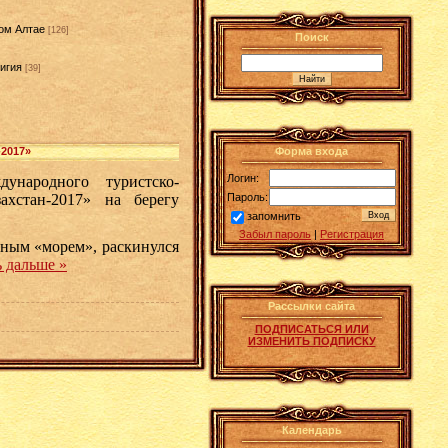
ом Алтае
[126]
Поиск
игия
[39]
]
-2017»
Форма входа
Логин:
ународного туристско-
Пароль:
ахстан-2017» на берегу
запомнить
Забыл пароль
|
Регистрация
рным «морем», раскинулся
 дальше »
Рассылки сайта
ПОДПИСАТЬСЯ ИЛИ
ИЗМЕНИТЬ ПОДПИСКУ
Календарь