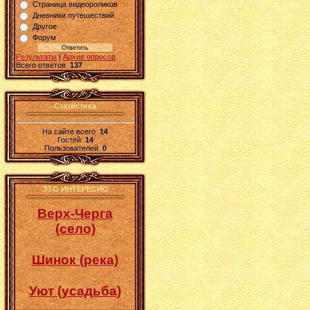
Страница видеороликов
Дневники путешествий
Другое
Форум
Результаты
|
Архив опросов
Всего ответов:
137
Статистика
На сайте всего:
14
Гостей:
14
Пользователей:
0
ЭТО ИНТЕРЕСНО
Верх-Черга
(село)
Шинок (река)
Уют (усадьба)