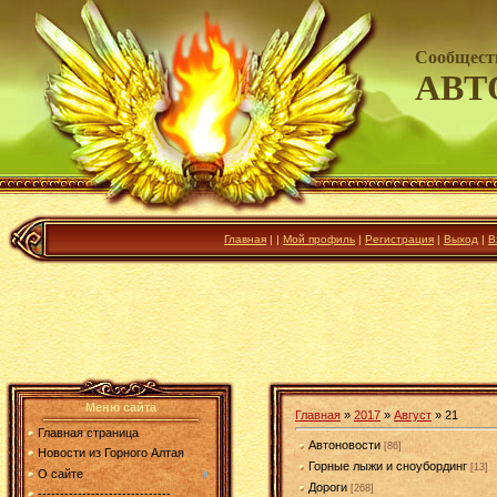
Сообщест
АВТ
Главная
|
|
Мой профиль
|
Регистрация
|
Выход
|
В
Меню сайта
Главная
»
2017
»
Август
»
21
Главная страница
Автоновости
[86]
Новости из Горного Алтая
Горные лыжи и сноубординг
[13]
О сайте
Дороги
[268]
------------------------------