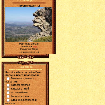
Оцени фото!
Просим оценить!
Ревнюха (гора)
Категория:
Горы
Разместил: Natali
Текущий рейтинг: 4.2
Наш опрос
Какой из блоков сайта Вам
больше всего нравиться?
Главная страница с
новостями
Каталог файлов
Каталог статей
Фотоальбомы
Гостевая книга
Страница вопросов и
ответов