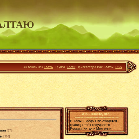
АЛТАЮ
Вы вошли как
Гость
|
Группа
"
Гости
"
Приветствую Вас
Гость
|
RSS
А вы знаете, что..
В Табын-Богдо-Ола сходятся
границы трёх государств —
России, Китая и Монголии
лтая
[27]
ды
[316]