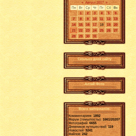
«
Август 2017
»
Пн
Вт
Ср
Чт
Пт
Сб
Вс
1
2
3
4
5
6
7
8
9
10
11
12
13
14
15
16
17
18
19
20
21
22
23
24
25
26
27
28
29
30
31
Сколько дней сайту
Алтай-Фото
Всего материалов:
Комментариев:
1892
Форум (темы/посты):
1661/20207
Фотографий:
6655
Дневников путешествий:
119
Новостей:
3241
Файлов:
242