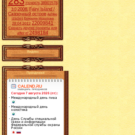
283
38901578
23240676
2008.
Fairy Island /
3:0
Сказочный остров
Ashlee
izsoles
Боярыня Морозова
22009841
28.04.2012
Скачать другие проекты для
2498184
after ef
Яндекс
Праздники