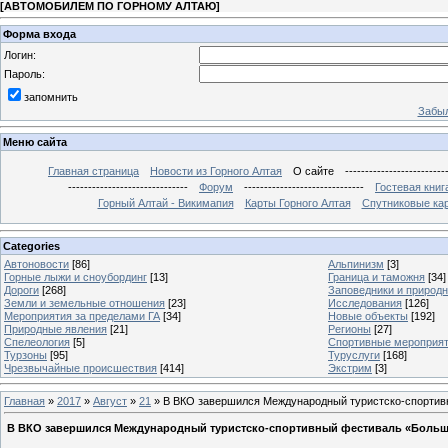
[
АВТОМОБИЛЕМ ПО ГОРНОМУ АЛТАЮ
]
Форма входа
Логин:
Пароль:
запомнить
Забыл
Меню сайта
Главная страница
Новости из Горного Алтая
О сайте
-------------------------
------------------------------
Форум
------------------------------
Гостевая книг
Горный Алтай - Викимапия
Карты Горного Алтая
Спутниковые кар
Categories
Автоновости
[86]
Альпинизм
[3]
Горные лыжи и сноубординг
[13]
Граница и таможня
[34]
Дороги
[268]
Заповедники и природ
Земли и земельные отношения
[23]
Исследования
[126]
Мероприятия за пределами ГА
[34]
Новые объекты
[192]
Природные явления
[21]
Регионы
[27]
Спелеология
[5]
Спортивные мероприя
Турзоны
[95]
Туруслуги
[168]
Чрезвычайные происшествия
[414]
Экстрим
[3]
Главная
»
2017
»
Август
»
21
» В ВКО завершился Международный туристско-спортивны
В ВКО завершился Международный туристско-спортивный фестиваль «Большой А