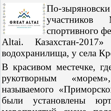
По-зыряновс
участников 
спортивного фе
Altai. Казахстан-2017
водохранилища, у села К
В красивом местечке, гд
рукотворным «морем»
называемого «Приморског
были установлены юрт