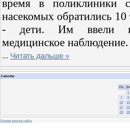
время в поликлиники с
насекомых обратились 10 
- дети. Им ввели им
медицинское наблюдение.
...
Читать дальше »
Calendar
Пн
Вт
1
7
8
14
15
21
22
28
29
Полная версия сайта