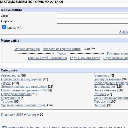
[
АВТОМОБИЛЕМ ПО ГОРНОМУ АЛТАЮ
]
Форма входа
Логин:
Пароль:
запомнить
Забыл
Меню сайта
Главная страница
Новости из Горного Алтая
О сайте
-------------------------
------------------------------
Форум
------------------------------
Гостевая книг
Горный Алтай - Викимапия
Карты Горного Алтая
Спутниковые кар
Categories
Автоновости
[86]
Альпинизм
[3]
Горные лыжи и сноубординг
[13]
Граница и таможня
[34]
Дороги
[268]
Заповедники и природ
Земли и земельные отношения
[23]
Исследования
[126]
Мероприятия за пределами ГА
[34]
Новые объекты
[192]
Природные явления
[21]
Регионы
[27]
Спелеология
[5]
Спортивные мероприя
Турзоны
[95]
Туруслуги
[168]
Чрезвычайные происшествия
[414]
Экстрим
[3]
Главная
»
2017
»
Август
»
10