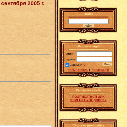
сентября 2005 г.
Поиск
Форма входа
Логин:
Пароль:
запомнить
Забыл пароль
|
Регистрация
Рассылки сайта
ПОДПИСАТЬСЯ ИЛИ
ИЗМЕНИТЬ ПОДПИСКУ
Сколько дней сайту