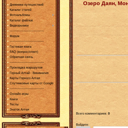
Озеро Даян, Мон
Дневники путешествий
Каталог статей
Фотоальбомы
Каталог файлов
Видеоролики
------------------------------
Форум
------------------------------
Гостевая книга
FAQ (вопрос/ответ)
Обратная связь
------------------------------
Прокладка маршрутов
Горный Алтай - Викимапия
Карты Горного Алтая
Спутниковые карты от Google
------------------------------
Онлайн игры
Книги
Тесты
Знаток Алтая
Всего комментариев
:
0
Войдите: