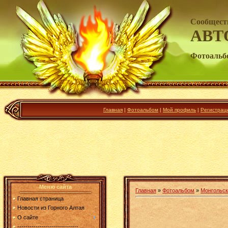
Сообщест
АВТ
Фотоальб
Главная
|
Фотоальбом
|
Мой профиль
|
Регистрац
Меню сайта
Главная
»
Фотоальбом
»
Монгольск
Главная страница
Новости из Горного Алтая
О сайте
------------------------------