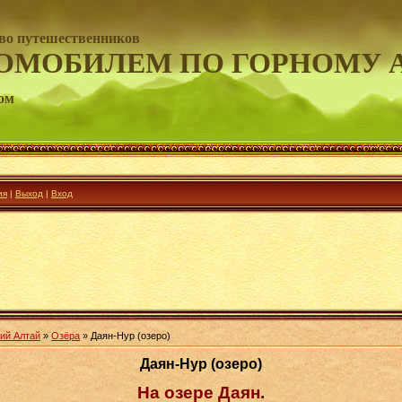
во путешественников
ОМОБИЛЕМ ПО ГОРНОМУ 
ом
ия
|
Выход
|
Вход
ий Алтай
»
Озёра
» Даян-Нур (озеро)
Даян-Нур (озеро)
На озере Даян.