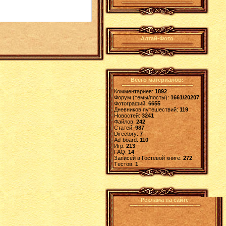
Алтай-Фото
Всего материалов:
Комментариев:
1892
Форум (темы/посты):
1661/20207
Фотографий:
6655
Дневников путешествий:
119
Новостей:
3241
Файлов:
242
Статей:
987
Directory:
7
Ad-board:
110
Игр:
213
FAQ:
14
Записей в Гостевой книге:
272
Tестов:
1
Реклама на сайте