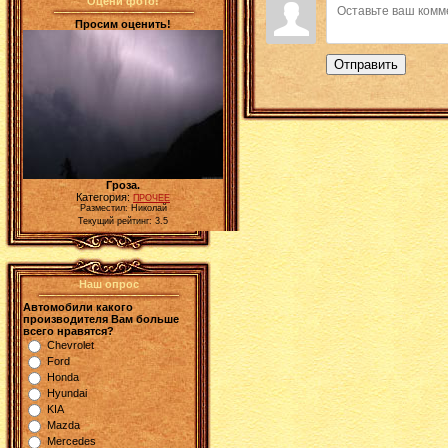
Оцени фото!
Просим оценить!
Отправить
Гроза.
Категория:
ПРОЧЕЕ
Разместил: Николай
Текущий рейтинг: 3.5
Наш опрос
Автомобили какого
производителя Вам больше
всего нравятся?
Chevrolet
Ford
Honda
Hyundai
KIA
Mazda
Mercedes