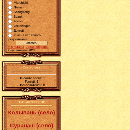
Mitsubishi
Nissan
SsangYong
Suzuki
Toyota
Volkswagen
Другой
У меня нет явного
предпочтения
Результаты
|
Архив опросов
Всего ответов:
623
Статистика
На сайте всего:
9
Гостей:
9
Пользователей:
0
ЭТО ИНТЕРЕСНО
Колывань (село)
Суранаш (село)