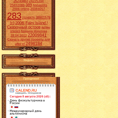
26233463
24225394
389
25832086
Annapolis
2006 online
20084057
283
38901578
23240676
2008.
Fairy Island /
3:0
Сказочный остров
Ashlee
izsoles
Боярыня Морозова
22009841
28.04.2012
Скачать другие проекты для
2498184
after ef
Яндекс
Праздники