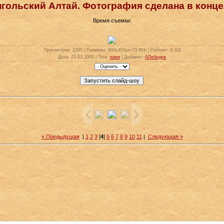
гольский Алтай. Фотография сделана в конце 
Время съемки:
Просмотров
: 2285 |
Размеры
: 600x401px/73.8Kb |
Рейтинг
: 4.3/3
Дата
: 23.03.2009 |
Теги
:
пари
|
Добавил
:
АЛебедев
« Предыдущая
|
1
2
3
[
4
]
5
6
7
8
9
10
11
|
Следующая »