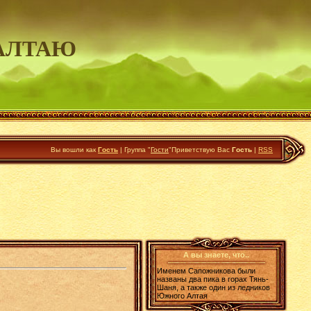
АЛТАЮ
Вы вошли как
Гость
|
Группа
"
Гости
"
Приветствую Вас
Гость
|
RSS
А вы знаете, что..
Именем Сапожникова были
названы два пика в горах Тянь-
Шаня, а также один из ледников
Южного Алтая