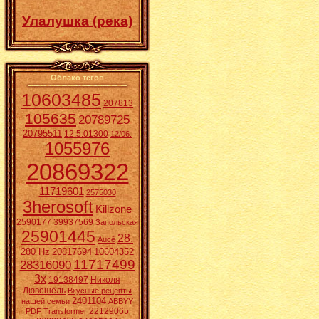
Улалушка (река)
Облако тегов
10603485
207813
105635
20789725
20795511
12.5.01300
12/06.
1055976
20869322
11719601
2575030
3herosoft
Killzone
2590177
39937569
Запольская
25901445
28.
Aucē
280 Hz
20817694
10604352
11717499
28316090
3x
19138497
Николя
Дювошель
Вкусные рецепты
2401104
нашей семьи
ABBYY
22129065
PDF Transformer