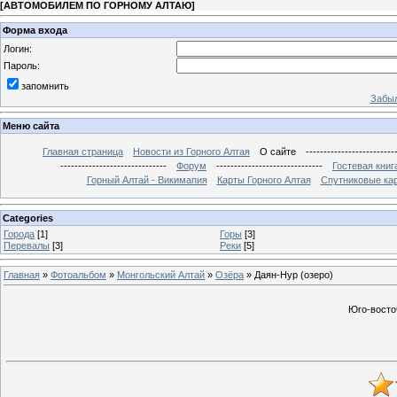
[
АВТОМОБИЛЕМ ПО ГОРНОМУ АЛТАЮ
]
Форма входа
Логин:
Пароль:
запомнить
Забыл
Меню сайта
Главная страница
Новости из Горного Алтая
О сайте
-------------------------
------------------------------
Форум
------------------------------
Гостевая книг
Горный Алтай - Викимапия
Карты Горного Алтая
Спутниковые кар
Categories
Города
[1]
Горы
[3]
Перевалы
[3]
Реки
[5]
Главная
»
Фотоальбом
»
Монгольский Алтай
»
Озёра
» Даян-Нур (озеро)
Юго-восто