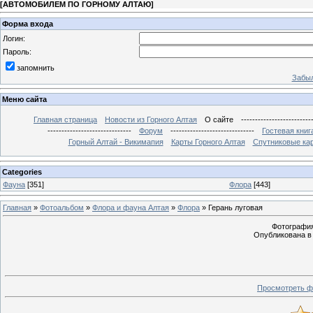
[
АВТОМОБИЛЕМ ПО ГОРНОМУ АЛТАЮ
]
Форма входа
Логин:
Пароль:
запомнить
Забыл
Меню сайта
Главная страница
Новости из Горного Алтая
О сайте
-------------------------
------------------------------
Форум
------------------------------
Гостевая книг
Горный Алтай - Викимапия
Карты Горного Алтая
Спутниковые кар
Categories
Фауна
[351]
Флора
[443]
Главная
»
Фотоальбом
»
Флора и фауна Алтая
»
Флора
» Герань луговая
Фотография
Опубликована в 
Просмотреть ф