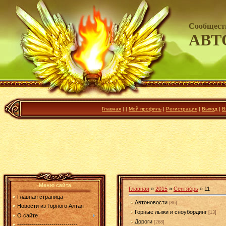
Сообщест
АВТ
Главная
|
|
Мой профиль
|
Регистрация
|
Выход
|
В
Меню сайта
Главная
»
2015
»
Сентябрь
»
11
Главная страница
Автоновости
[86]
Новости из Горного Алтая
Горные лыжи и сноубординг
[13]
О сайте
Дороги
[268]
------------------------------