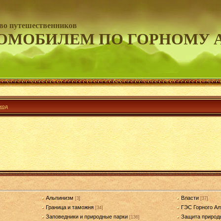
во путешественников
ОМОБИЛЕМ ПО ГОРНОМУ 
ход
Альпинизм
Власти
[3]
[37]
Граница и таможня
ГЭС Горного Ал
[34]
Заповедники и природные парки
Защита природ
[136]