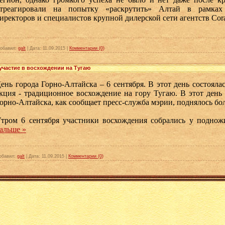
треагировали на попытку «раскрутить» Алтай в рамках 
иректоров и специалистов крупной дилерской сети агентств Cora
обавил:
galt
|
Дата:
11.09.2015
|
Комментарии (0)
участие в восхождении на Тугаю
ень города Горно-Алтайска – 6 сентября. В этот день состояла
кция - традиционное восхождение на гору Тугаю. В этот ден
орно-Алтайска, как сообщает пресс-служба мэрии, поднялось бо
тром 6 сентября участники восхождения собрались у подно
альше »
обавил:
galt
|
Дата:
11.09.2015
|
Комментарии (0)