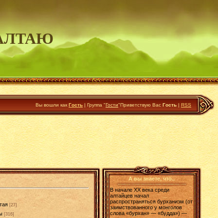
АЛТАЮ
Вы вошли как
Гость
|
Группа
"
Гости
"
Приветствую Вас
Гость
|
RSS
А вы знаете, что..
В начале XX века среди
алтайцев начал
распространяться бурханизм (от
тая
[27]
заимствованного у монголов
слова «бурхан» — «будда») —
ы
[316]