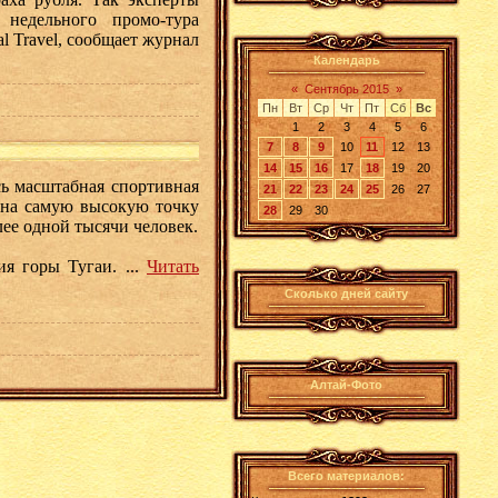
недельного промо-тура
l Travel, сообщает журнал
Календарь
«
Сентябрь 2015
»
Пн
Вт
Ср
Чт
Пт
Сб
Вс
1
2
3
4
5
6
7
8
9
10
11
12
13
14
15
16
17
18
19
20
сь масштабная спортивная
21
22
23
24
25
26
27
ь на самую высокую точку
28
29
30
лее одной тысячи человек.
жия горы Тугаи.
...
Читать
Сколько дней сайту
Алтай-Фото
Всего материалов: