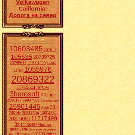
Volkswagen
California:
Дорога на север
Облако тегов
10603485
207813
105635
20789725
20795511
12.5.01300
12/06.
1055976
12.5гб
20869322
11719601
2575030
3herosoft
Killzone
2590177
39937569
Запольская
25901445
28.
Aucē
280 Hz
20817694
10604352
11717499
28316090
3x
19138497
Николя
Дювошель
Вкусные рецепты
2401104
нашей семьи
ABBYY