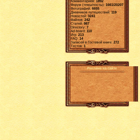
Комментариев:
1892
Форум (темы/посты):
1661/20207
Фотографий:
6655
Дневников путешествий:
119
Новостей:
3241
Файлов:
242
Статей:
987
Directory:
7
Ad-board:
110
Игр:
213
FAQ:
14
Записей в Гостевой книге:
272
Tестов:
1
Реклама на сайте