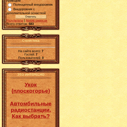
приводом
Полноценный внедорожник
Внедорожник с
дополнительной оснасткой
Результаты
|
Архив опросов
Всего ответов:
583
Статистика
На сайте всего:
7
Гостей:
7
Пользователей:
0
ЭТО ИНТЕРЕСНО
Укок
(плоскогорье)
Автомбильные
радиостанции.
Как выбрать?