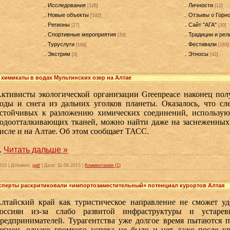
Исследования
Личности
[126]
[12]
Новые объекты
Отзывы о Горн
[192]
Регионы
Сайт "АГА"
[27]
[30]
Спортивные мероприятия
Традиции и рел
[20]
Туруслуги
Фестивали
[168]
[183]
Экстрим
Этносы
[3]
[42]
химикаты в водах Мультинских озер на Алтае
ктивисты экологической организации Greenpeace наконец пол
оды и снега из дальних уголков планеты. Оказалось, что с
стойчивых к разложению химических соединений, использую
одоотталкивающих тканей, можно найти даже на заснеженных
исле и на Алтае. Об этом сообщает ТАСС.
..
Читать дальше »
203
|
Добавил:
galt
|
Дата:
11.09.2015
|
Комментарии (1)
ксперты раскритиковали «импортозаместительный» потенциал курортов Алтая
лтайский край как туристическое направление не сможет уд
оссиян из-за слабо развитой инфраструктуры и устаре
редпринимателей. Турагентства уже долгое время пытаются п
егион, однако громкого успеха не было и нет даже после кр