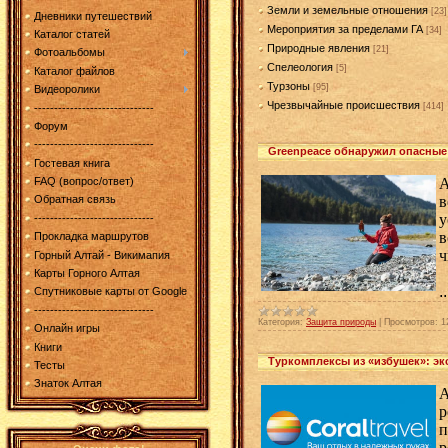
Земли и земельные отношения
[23]
Дневники путешествий
Мероприятия за пределами ГА
[34]
Каталог статей
Природные явления
[21]
Фотоальбомы
Спелеология
[5]
Каталог файлов
Турзоны
[95]
Видеоролики
Чрезвычайные происшествия
[414]
------------------------------
Форум
------------------------------
Greenpeace обнаружил опасные 
Гостевая книга
А
FAQ (вопрос/ответ)
в
Обратная связь
у
------------------------------
в
Прокладка маршрутов
ч
Горный Алтай - Викимапия
Карты Горного Алтая
.
Спутниковые карты от Google
------------------------------
Категория:
Защита природы
|
Просмотров:
1
Онлайн игры
Книги
Туркомплексы из «избушек»: э
Тесты
Знаток Алтая
А
р
п
р