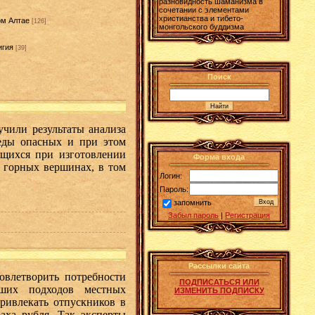
разновидность шаманизма в
сочетании с элементами
христианства и тибето-
ом Алтае
[126]
монгольского буддизма
игия
[39]
Поиск
учили результаты анализа
леды опасных и при этом
щихся при изготовлении
Форма входа
 горных вершинах, в том
Логин:
Пароль:
запомнить
Забыл пароль
|
Регистрация
Рассылки сайта
овлетворить потребности
ПОДПИСАТЬСЯ ИЛИ
вших подходов местных
ИЗМЕНИТЬ ПОДПИСКУ
ривлекать отпускников в
аха рубля. Так эксперты