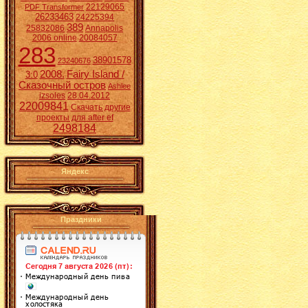
22129065
PDF Transformer
26233463
24225394
389
25832086
Annapolis
2006 online
20084057
283
38901578
23240676
2008.
Fairy Island /
3:0
Сказочный остров
Ashlee
izsoles
28.04.2012
22009841
Скачать другие
проекты для after ef
2498184
Яндекс
Праздники