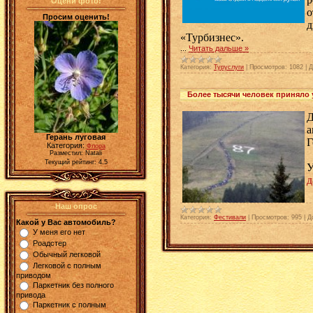
Оцени фото!
о
Просим оценить!
д
«Турбизнес».
...
Читать дальше »
Категория:
Туруслуги
|
Просмотров:
1082
|
Д
Более тысячи человек приняло 
Д
а
Герань луговая
Г
Категория:
Флора
Разместил: Natali
Текущий рейтинг: 4.5
У
д
Наш опрос
Категория:
Фестивали
|
Просмотров:
995
|
Д
Какой у Вас автомобиль?
У меня его нет
Роадстер
Обычный легковой
Легковой с полным
приводом
Паркетник без полного
привода
Паркетник с полным