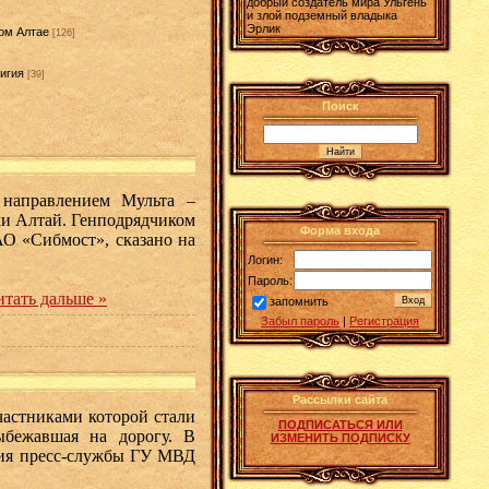
добрый создатель мира Ульгень
и злой подземный владыка
Эрлик
ом Алтае
[126]
игия
[39]
]
Поиск
 направлением Мульта –
ки Алтай. Генподрядчиком
Форма входа
АО «Сибмост», сказано на
Логин:
Пароль:
итать дальше »
запомнить
Забыл пароль
|
Регистрация
Рассылки сайта
частниками которой стали
ПОДПИСАТЬСЯ ИЛИ
ыбежавшая на дорогу. В
ИЗМЕНИТЬ ПОДПИСКУ
ния пресс-службы ГУ МВД