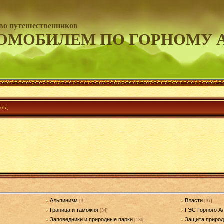
во путешественников
ОМОБИЛЕМ ПО ГОРНОМУ 
ход
Альпинизм
Власти
[3]
[37]
Граница и таможня
ГЭС Горного А
[34]
Заповедники и природные парки
Защита приро
[136]