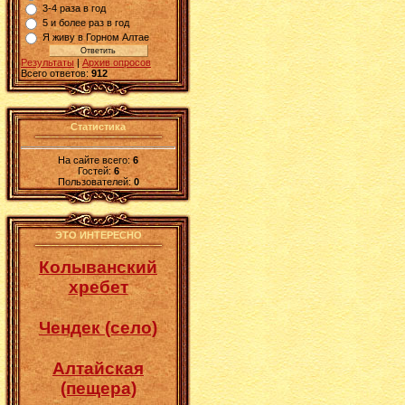
3-4 раза в год
5 и более раз в год
Я живу в Горном Алтае
Результаты
|
Архив опросов
Всего ответов:
912
Статистика
На сайте всего:
6
Гостей:
6
Пользователей:
0
ЭТО ИНТЕРЕСНО
Колыванский
хребет
Чендек (село)
Алтайская
(пещера)