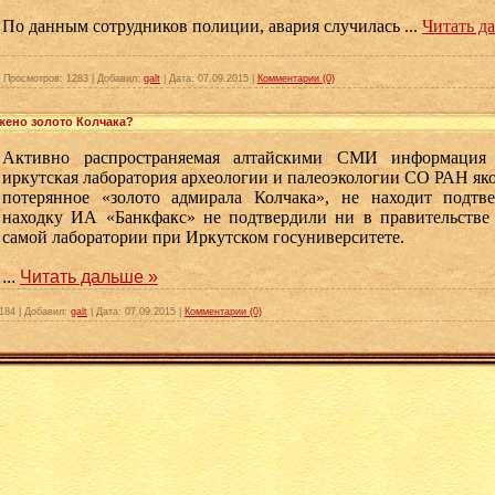
По данным сотрудников полиции, авария случилась
...
Читать д
|
Просмотров:
1283
|
Добавил:
galt
|
Дата:
07.09.2015
|
Комментарии (0)
жено золото Колчака?
Активно распространяемая алтайскими СМИ информация 
иркутская лаборатория археологии и палеоэкологии СО РАН як
потерянное «золото адмирала Колчака», не находит подтв
находку ИА «Банкфакс» не подтвердили ни в правительстве
самой лаборатории при Иркутском госуниверситете.
...
Читать дальше »
184
|
Добавил:
galt
|
Дата:
07.09.2015
|
Комментарии (0)