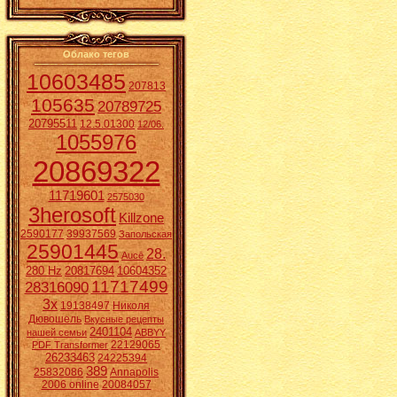
Облако тегов
10603485
207813
105635
20789725
20795511
12.5.01300
12/06.
1055976
20869322
11719601
2575030
3herosoft
Killzone
2590177
39937569
Запольская
25901445
28.
Aucē
280 Hz
20817694
10604352
11717499
28316090
3x
19138497
Николя
Дювошель
Вкусные рецепты
2401104
нашей семьи
ABBYY
22129065
PDF Transformer
26233463
24225394
389
25832086
Annapolis
2006 online
20084057