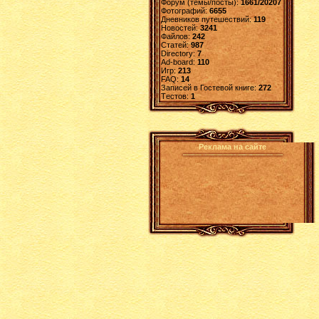
Форум (темы/посты):
1661/20207
Фотографий:
6655
Дневников путешествий:
119
Новостей:
3241
Файлов:
242
Статей:
987
Directory:
7
Ad-board:
110
Игр:
213
FAQ:
14
Записей в Гостевой книге:
272
Tестов:
1
Реклама на сайте