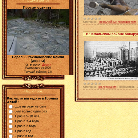
Оцени фото!
Просим оценить!
Категория:
Чрезвычайные происшествия
В Чемальском районе обнару
Берель - Рахмановские Ключи
(дорога)
Категория:
Дороги
Разместил: vic2000
Текущий рейтинг: 2.8
Категория:
Исследования
|
Просмотров:
1
Наш опрос
Как часто вы ездите в Горный
Алтай?
Еще ни разу не был
Был только один раз
1 раз в 5-10 лет
1 раз в 3-4 года
1 раз в 2 года
1 раз в год
2 раза в год