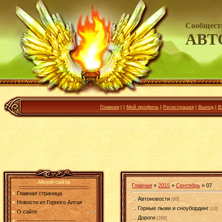
Сообщест
АВТ
Главная
|
|
Мой профиль
|
Регистрация
|
Выход
|
В
Меню сайта
Главная
»
2015
»
Сентябрь
»
07
Главная страница
Автоновости
[86]
Новости из Горного Алтая
Горные лыжи и сноубординг
[13]
О сайте
Дороги
[268]
------------------------------