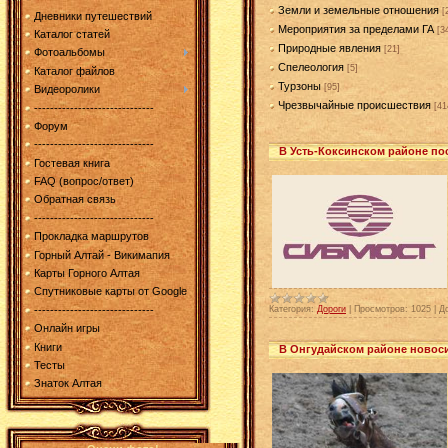
Земли и земельные отношения
[
Дневники путешествий
Мероприятия за пределами ГА
[3
Каталог статей
Природные явления
[21]
Фотоальбомы
Спелеология
[5]
Каталог файлов
Турзоны
[95]
Видеоролики
Чрезвычайные происшествия
[41
------------------------------
Форум
------------------------------
В Усть-Коксинском районе по
Гостевая книга
FAQ (вопрос/ответ)
Обратная связь
------------------------------
Прокладка маршрутов
Горный Алтай - Викимапия
Карты Горного Алтая
Спутниковые карты от Google
------------------------------
Категория:
Дороги
|
Просмотров:
1025
|
Д
Онлайн игры
Книги
В Онгудайском районе новос
Тесты
Знаток Алтая