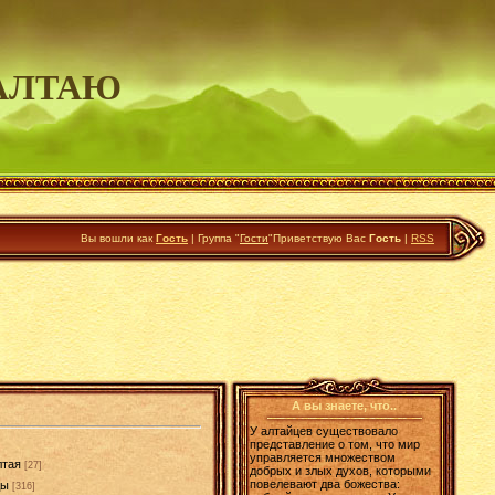
АЛТАЮ
Вы вошли как
Гость
|
Группа
"
Гости
"
Приветствую Вас
Гость
|
RSS
А вы знаете, что..
У алтайцев существовало
представление о том, что мир
управляется множеством
лтая
[27]
добрых и злых духов, которыми
повелевают два божества:
ды
[316]