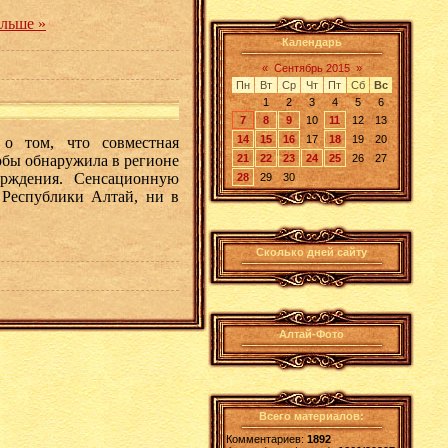
альше »
Календарь
«
Сентябрь 2015
»
Пн
Вт
Ср
Чт
Пт
Сб
Вс
1
2
3
4
5
6
7
8
9
10
11
12
13
14
15
16
17
18
19
20
о том, что совместная
обы обнаружила в регионе
21
22
23
24
25
26
27
ерждения. Сенсационную
28
29
30
 Республики Алтай, ни в
Сколько дней сайту
Алтай-Фото
Всего материалов:
Комментариев:
1892