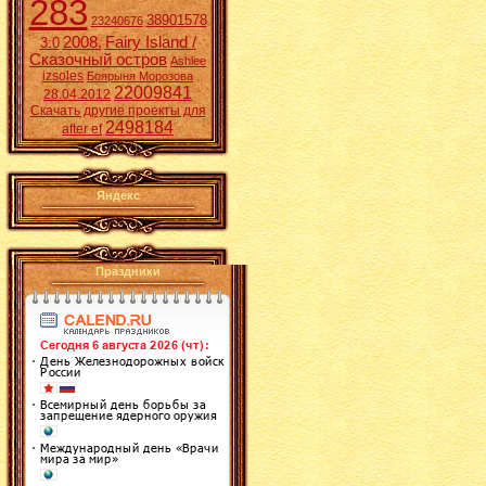
283
38901578
23240676
2008.
Fairy Island /
3:0
Сказочный остров
Ashlee
izsoles
Боярыня Морозова
22009841
28.04.2012
Скачать другие проекты для
2498184
after ef
Яндекс
Праздники