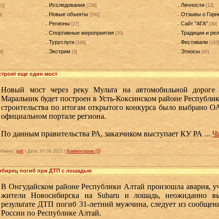
Исследования
Личности
23]
[126]
[12]
Новые объекты
Отзывы о Горн
4]
[192]
Регионы
Сайт "АГА"
[27]
[30]
Спортивные мероприятия
Традиции и рел
[20]
Туруслуги
Фестивали
[168]
[183
Экстрим
Этносы
4]
[3]
[42]
строят еще один мост
Новый мост через реку Мульта на автомобильной дороге
Маральник будет построен в Усть-Коксинском районе Республи
строительства по итогам открытого конкурса было выбрано О
официальном портале региона.
По данным правительства РА, заказчиком выступает КУ РА
...
Ч
обавил:
galt
|
Дата:
07.09.2015
|
Комментарии (0)
ибирец погиб при ДТП с лошадью
В Онгудайском районе Республики Алтай произошла авария, у
жители Новосибирска на Subaru и лошадь, неожиданно в
результате ДТП погиб 31-летний мужчина, следует из сообще
России по Республике Алтай.