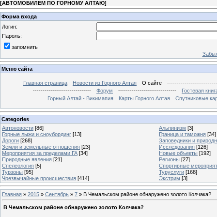
[
АВТОМОБИЛЕМ ПО ГОРНОМУ АЛТАЮ
]
Форма входа
Логин:
Пароль:
запомнить
Забыл
Меню сайта
Главная страница
Новости из Горного Алтая
О сайте
-------------------------
------------------------------
Форум
------------------------------
Гостевая книг
Горный Алтай - Викимапия
Карты Горного Алтая
Спутниковые кар
Categories
Автоновости
[86]
Альпинизм
[3]
Горные лыжи и сноубординг
[13]
Граница и таможня
[34]
Дороги
[268]
Заповедники и природ
Земли и земельные отношения
[23]
Исследования
[126]
Мероприятия за пределами ГА
[34]
Новые объекты
[192]
Природные явления
[21]
Регионы
[27]
Спелеология
[5]
Спортивные мероприя
Турзоны
[95]
Туруслуги
[168]
Чрезвычайные происшествия
[414]
Экстрим
[3]
Главная
»
2015
»
Сентябрь
»
7
» В Чемальском районе обнаружено золото Колчака?
В Чемальском районе обнаружено золото Колчака?