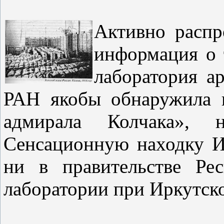
Активно расп
информация о 
лаборатория а
РАН якобы обнаружила в
адмирала Колчака», н
Сенсационную находку И
ни в правительстве Ре
лаборатории при Иркутско