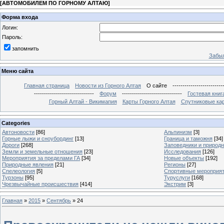
[
АВТОМОБИЛЕМ ПО ГОРНОМУ АЛТАЮ
]
Форма входа
Логин:
Пароль:
запомнить
Забыл
Меню сайта
Главная страница
Новости из Горного Алтая
О сайте
-------------------------
------------------------------
Форум
------------------------------
Гостевая книг
Горный Алтай - Викимапия
Карты Горного Алтая
Спутниковые кар
Categories
Автоновости
[86]
Альпинизм
[3]
Горные лыжи и сноубординг
[13]
Граница и таможня
[34]
Дороги
[268]
Заповедники и природ
Земли и земельные отношения
[23]
Исследования
[126]
Мероприятия за пределами ГА
[34]
Новые объекты
[192]
Природные явления
[21]
Регионы
[27]
Спелеология
[5]
Спортивные мероприя
Турзоны
[95]
Туруслуги
[168]
Чрезвычайные происшествия
[414]
Экстрим
[3]
Главная
»
2015
»
Сентябрь
»
24