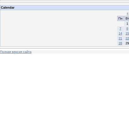
Calendar
«
Пн
Вт
1
7
8
14
15
21
22
28
29
Полная версия сайта