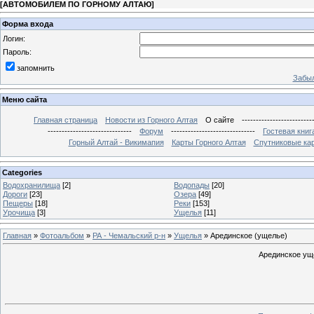
[
АВТОМОБИЛЕМ ПО ГОРНОМУ АЛТАЮ
]
Форма входа
Логин:
Пароль:
запомнить
Забыл
Меню сайта
Главная страница
Новости из Горного Алтая
О сайте
-------------------------
------------------------------
Форум
------------------------------
Гостевая книг
Горный Алтай - Викимапия
Карты Горного Алтая
Спутниковые кар
Categories
Водохранилища
[2]
Водопады
[20]
Дороги
[23]
Озера
[49]
Пещеры
[18]
Реки
[153]
Урочища
[3]
Ущелья
[11]
Главная
»
Фотоальбом
»
РА - Чемальский р-н
»
Ущелья
» Арединское (ущелье)
Арединское уще