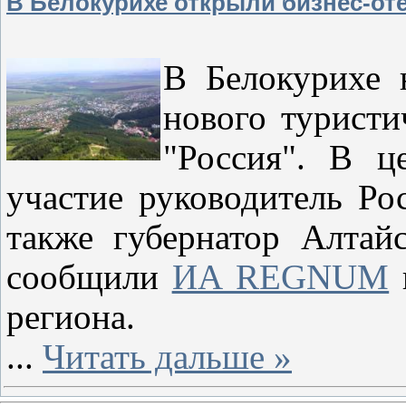
В Белокурихе открыли бизнес-от
В Белокурихе 
нового туристи
"Россия". В ц
участие руководитель Ро
также губернатор Алтай
сообщили
ИА REGNUM
региона.
...
Читать дальше »