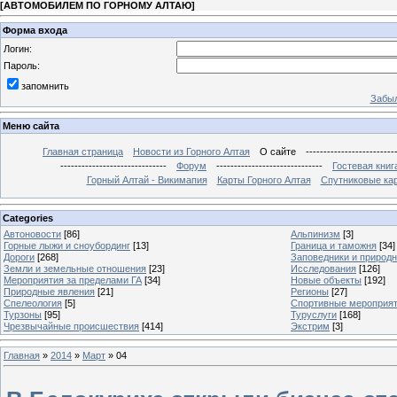
[
АВТОМОБИЛЕМ ПО ГОРНОМУ АЛТАЮ
]
Форма входа
Логин:
Пароль:
запомнить
Забыл
Меню сайта
Главная страница
Новости из Горного Алтая
О сайте
-------------------------
------------------------------
Форум
------------------------------
Гостевая книг
Горный Алтай - Викимапия
Карты Горного Алтая
Спутниковые кар
Categories
Автоновости
[86]
Альпинизм
[3]
Горные лыжи и сноубординг
[13]
Граница и таможня
[34]
Дороги
[268]
Заповедники и природ
Земли и земельные отношения
[23]
Исследования
[126]
Мероприятия за пределами ГА
[34]
Новые объекты
[192]
Природные явления
[21]
Регионы
[27]
Спелеология
[5]
Спортивные мероприя
Турзоны
[95]
Туруслуги
[168]
Чрезвычайные происшествия
[414]
Экстрим
[3]
Главная
»
2014
»
Март
»
04