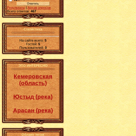
Результаты
|
Архив опросов
Всего ответов:
467
Статистика
На сайте всего:
5
Гостей:
5
Пользователей:
0
ЭТО ИНТЕРЕСНО
Кемеровская
(область)
Юстыд (река)
Арасан (река)
Облако тегов