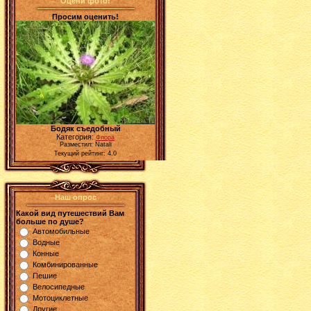
Оцени фото!
Просим оценить!
Бодяк съедобный
Категория:
Флора
Разместил: Natali
Текущий рейтинг: 4.0
Наш опрос
Какой вид путешествий Вам
больше по душе?
Автомобильные
Водные
Конные
Комбинированные
Пешие
Велосипедные
Мотоциклетные
Другие