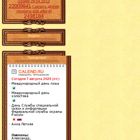
izsoles
28.04.2012
22009841
Скачать другие
проекты для after ef
2498184
Яндекс
Праздники