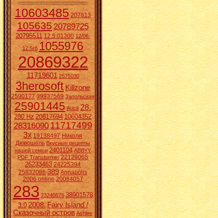
10603485
207813
105635
20789725
20795511
12.5.01300
12/06.
1055976
12.5гб
20869322
11719601
2575030
3herosoft
Killzone
2590177
39937569
Запольская
25901445
28.
Aucē
280 Hz
20817694
10604352
11717499
28316090
3x
19138497
Николя
Дювошель
Вкусные рецепты
2401104
нашей семьи
ABBYY
22129065
PDF Transformer
26233463
24225394
389
25832086
Annapolis
2006 online
20084057
283
38901578
23240676
2008.
Fairy Island /
3:0
Сказочный остров
Ashlee