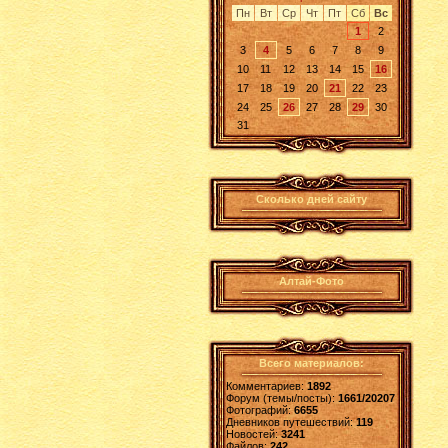
Пн
Вт
Ср
Чт
Пт
Сб
Вс
1
2
3
4
5
6
7
8
9
10
11
12
13
14
15
16
17
18
19
20
21
22
23
24
25
26
27
28
29
30
31
Сколько дней сайту
Алтай-Фото
Всего материалов:
Комментариев:
1892
Форум (темы/посты):
1661/20207
Фотографий:
6655
Дневников путешествий:
119
Новостей:
3241
Файлов:
242