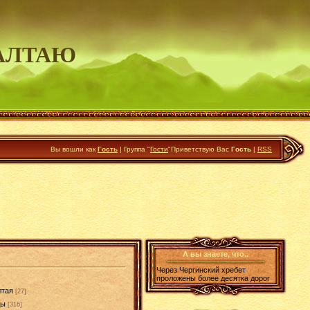
АЛТАЮ
Вы вошли как
Гость
|
Группа
"
Гости
"
Приветствую Вас
Гость
|
RSS
А вы знаете, что..
Через Чергинский хребет
проложены более десятка дорог
лтая
[27]
ды
[316]