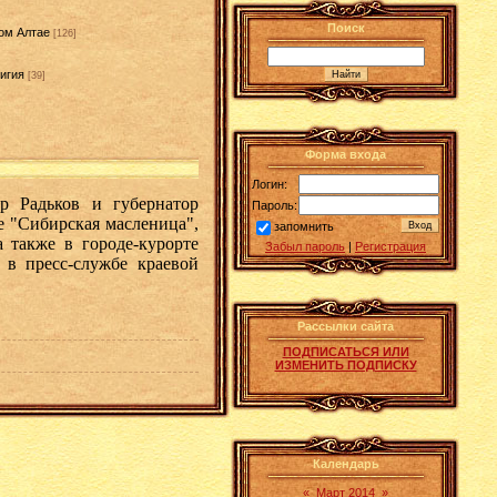
Поиск
ом Алтае
[126]
игия
[39]
]
Форма входа
Логин:
р Радьков и губернатор
Пароль:
е "Сибирская масленица",
запомнить
а также в городе-курорте
Забыл пароль
|
Регистрация
в пресс-службе краевой
Рассылки сайта
ПОДПИСАТЬСЯ ИЛИ
ИЗМЕНИТЬ ПОДПИСКУ
Календарь
«
Март 2014
»