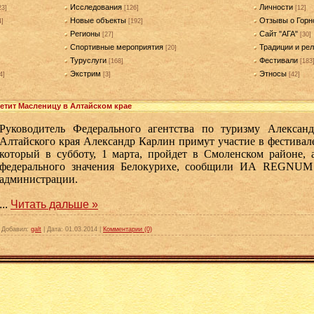
Исследования
Личности
23]
[126]
[12]
Новые объекты
Отзывы о Горн
4]
[192]
Регионы
Сайт "АГА"
[27]
[30]
Спортивные мероприятия
Традиции и рел
[20]
Туруслуги
Фестивали
[168]
[183
Экстрим
Этносы
4]
[3]
[42]
етит Масленицу в Алтайском крае
Руководитель Федерального агентства по туризму Александ
Алтайского края Александр Карлин примут участие в фестивал
который в субботу, 1 марта, пройдет в Смоленском районе, 
федерального значения Белокурихе, сообщили ИА REGNUM 
администрации.
...
Читать дальше »
|
Добавил:
galt
|
Дата:
01.03.2014
|
Комментарии (0)