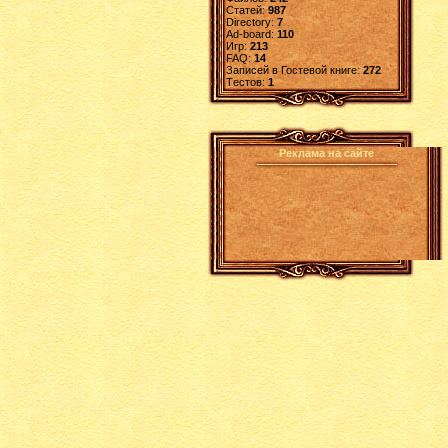
Статей:
987
Directory:
7
Ad-board:
110
Игр:
213
FAQ:
14
Записей в Гостевой книге:
272
Tестов:
1
Реклама на сайте