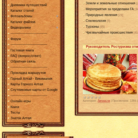
Земли и земельные отношения
[
Дневники путешествий
Мероприятия за пределами ГА
[3
Каталог статей
Природные явления
[21]
Фотоальбомы
Спелеология
[5]
Каталог файлов
Турзоны
[95]
Видеоролики
Чрезвычайные происшествия
[41
------------------------------
Форум
------------------------------
Руководитель Ростуризма отм
Гостевая книга
FAQ (вопрос/ответ)
Обратная связь
------------------------------
Прокладка маршрутов
Горный Алтай - Викимапия
Карты Горного Алтая
Спутниковые карты от Google
------------------------------
Категория:
Личности
|
Просмотров:
1384
Онлайн игры
Книги
Тесты
Знаток Алтая