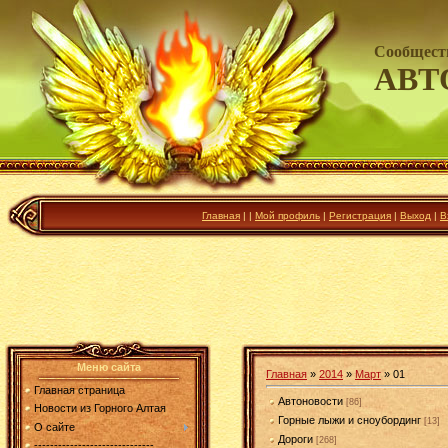
Сообщест
АВТ
Главная
|
|
Мой профиль
|
Регистрация
|
Выход
|
В
Меню сайта
Главная
»
2014
»
Март
»
01
Главная страница
Автоновости
[86]
Новости из Горного Алтая
Горные лыжи и сноубординг
[13]
О сайте
Дороги
[268]
------------------------------