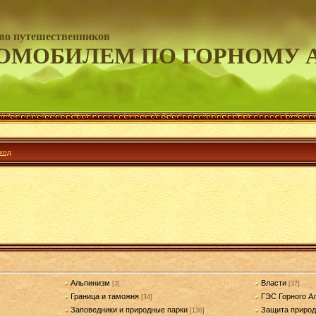
во путешественников
ОМОБИЛЕМ ПО ГОРНОМУ 
ход
Альпинизм
Власти
[3]
[37]
Граница и таможня
ГЭС Горного А
[34]
Заповедники и природные парки
Защита приро
[136]