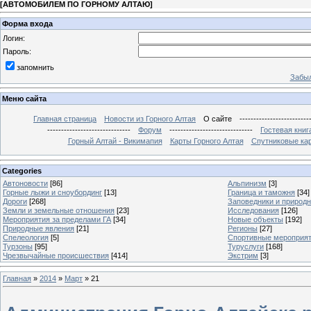
[
АВТОМОБИЛЕМ ПО ГОРНОМУ АЛТАЮ
]
Форма входа
Логин:
Пароль:
запомнить
Забыл
Меню сайта
Главная страница
Новости из Горного Алтая
О сайте
-------------------------
------------------------------
Форум
------------------------------
Гостевая книг
Горный Алтай - Викимапия
Карты Горного Алтая
Спутниковые кар
Categories
Автоновости
[86]
Альпинизм
[3]
Горные лыжи и сноубординг
[13]
Граница и таможня
[34]
Дороги
[268]
Заповедники и природ
Земли и земельные отношения
[23]
Исследования
[126]
Мероприятия за пределами ГА
[34]
Новые объекты
[192]
Природные явления
[21]
Регионы
[27]
Спелеология
[5]
Спортивные мероприя
Турзоны
[95]
Туруслуги
[168]
Чрезвычайные происшествия
[414]
Экстрим
[3]
Главная
»
2014
»
Март
»
21