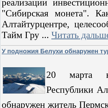
реализации инвестицион
"Сибирская монета". К
Алтайтурцентре, целесо
Тайм Гру
...
Читать дальш
У подножия Белухи обнаружен ту
20 марта в
Республики Ал
обнаружен житель Пер
мск