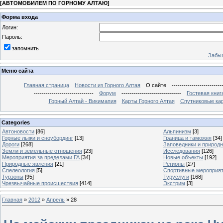
[
АВТОМОБИЛЕМ ПО ГОРНОМУ АЛТАЮ
]
Форма входа
Логин:
Пароль:
запомнить
Забыл
Меню сайта
Главная страница
Новости из Горного Алтая
О сайте
-------------------------
------------------------------
Форум
------------------------------
Гостевая книг
Горный Алтай - Викимапия
Карты Горного Алтая
Спутниковые кар
Categories
Автоновости
[86]
Альпинизм
[3]
Горные лыжи и сноубординг
[13]
Граница и таможня
[34]
Дороги
[268]
Заповедники и природ
Земли и земельные отношения
[23]
Исследования
[126]
Мероприятия за пределами ГА
[34]
Новые объекты
[192]
Природные явления
[21]
Регионы
[27]
Спелеология
[5]
Спортивные мероприя
Турзоны
[95]
Туруслуги
[168]
Чрезвычайные происшествия
[414]
Экстрим
[3]
Главная
»
2012
»
Апрель
»
28