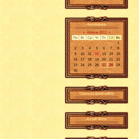
Календарь
«
Апрель 2012
»
Пн
Вт
Ср
Чт
Пт
Сб
Вс
1
2
3
4
5
6
7
8
9
10
11
12
13
14
15
16
17
18
19
20
21
22
23
24
25
26
27
28
29
30
Сколько дней сайту
Алтай-Фото