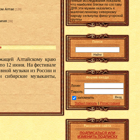
генные исследования показали,
что наиболее близки по составу
ДНК эти мумии оказались к
ом Алтае
[126]
малочисленному северному
народу селькупы фино-угорской
группы
игия
[39]
]
Поиск
е
ежащей Алтайскому краю
по 12 июня. На фестивале
ивной музыки из России и
и сибирские музыканты,
Форма входа
Логин:
Пароль:
запомнить
Забыл пароль
|
Регистрация
Рассылки сайта
ПОДПИСАТЬСЯ ИЛИ
ИЗМЕНИТЬ ПОДПИСКУ