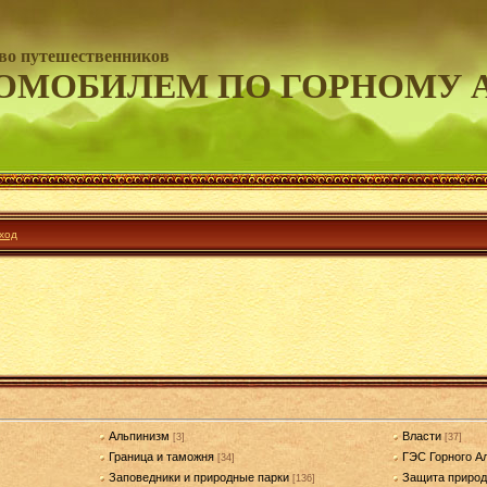
во путешественников
ОМОБИЛЕМ ПО ГОРНОМУ 
ход
Альпинизм
Власти
[3]
[37]
Граница и таможня
ГЭС Горного А
[34]
Заповедники и природные парки
Защита приро
[136]