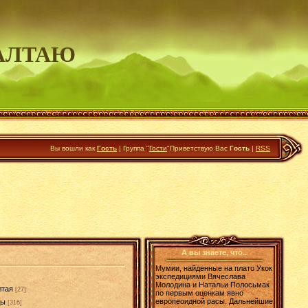
АЛТАЮ
Вы вошли как
Гость
|
Группа
"
Гости
"
Приветствую Вас
Гость
|
RSS
А вы знаете, что..
Мумии, найденные на плато Укок
экспедициями Вячеслава
Молодина и Натальи Полосьмак
лтая
[27]
по первым оценкам явно
европеоидной расы. Дальнейшие
ды
[316]