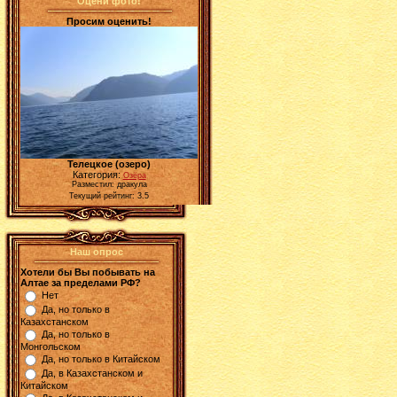
Оцени фото!
Просим оценить!
Телецкое (озеро)
Категория:
Озёра
Разместил: дракула
Текущий рейтинг: 3.5
Наш опрос
Хотели бы Вы побывать на
Алтае за пределами РФ?
Нет
Да, но только в
Казахстанском
Да, но только в
Монгольском
Да, но только в Китайском
Да, в Казахстанском и
Китайском