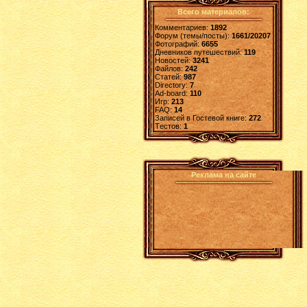
Всего материалов:
Комментариев:
1892
Форум (темы/посты):
1661/20207
Фотографий:
6655
Дневников путешествий:
119
Новостей:
3241
Файлов:
242
Статей:
987
Directory:
7
Ad-board:
110
Игр:
213
FAQ:
14
Записей в Гостевой книге:
272
Tестов:
1
Реклама на сайте