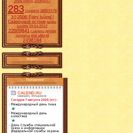
2006 online
20084057
283
38901578
23240676
2008.
Fairy Island /
3:0
Сказочный остров
Ashlee
izsoles
28.04.2012
22009841
Скачать другие
проекты для after ef
2498184
Яндекс
Праздники