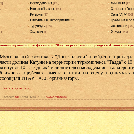
Исследования
Личности
23]
[126]
[12]
Новые объекты
Отзывы о Горн
4]
[192]
Регионы
Сайт "АГА"
[27]
[30]
Спортивные мероприятия
Традиции и рел
[20]
Туруслуги
Фестивали
[168]
[183
Экстрим
Этносы
4]
[3]
[42]
ндалами музыкальный фестиваль "Дни энергии" вновь пройдет в Алтайском кра
Музыкальный фестиваль "Дни энергии" пройдет в принадл
части долины Катуни на территории туркомплекса "Талда" с 10 
выступят 10 "звездных" исполнителей молодежной и альтернат
ближнего зарубежья, вместе с ними на сцену поднимутся 
сообщили ИТАР-ТАСС организаторы.
...
Читать дальше »
|
Добавил:
galt
|
Дата:
12.04.2012
|
Комментарии (0)