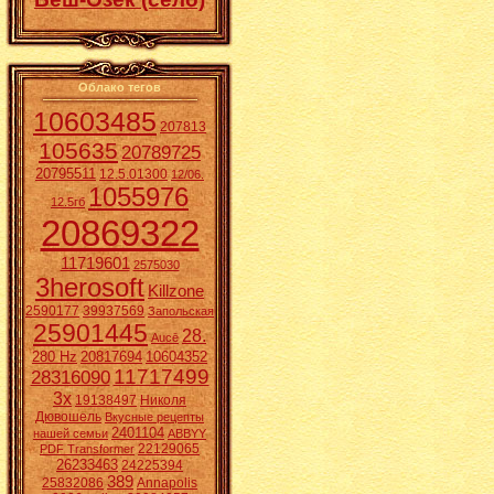
Облако тегов
10603485
207813
105635
20789725
20795511
12.5.01300
12/06.
1055976
12.5гб
20869322
11719601
2575030
3herosoft
Killzone
2590177
39937569
Запольская
25901445
28.
Aucē
280 Hz
20817694
10604352
11717499
28316090
3x
19138497
Николя
Дювошель
Вкусные рецепты
2401104
нашей семьи
ABBYY
22129065
PDF Transformer
26233463
24225394
389
25832086
Annapolis