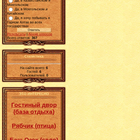
Да, в Казахстанском и
Монгольском
Да, в Монгольском и
Китайском
Да, я хочу побывать в
Горном Алтае во всех
государствах
Результаты
|
Архив опросов
Всего ответов:
367
Статистика
На сайте всего:
6
Гостей:
6
Пользователей:
0
ЭТО ИНТЕРЕСНО
Гостиный двор
(база отдыха)
Рябчик (птица)
Беш-Озек (село)