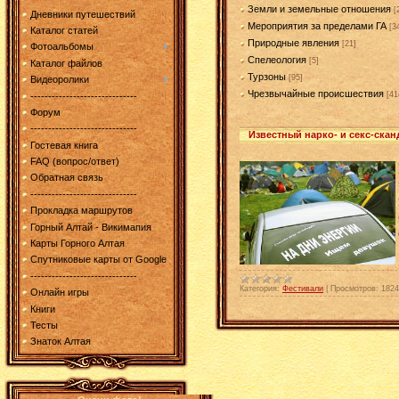
Земли и земельные отношения
[
Дневники путешествий
Мероприятия за пределами ГА
[3
Каталог статей
Природные явления
[21]
Фотоальбомы
Спелеология
[5]
Каталог файлов
Турзоны
[95]
Видеоролики
Чрезвычайные происшествия
[41
------------------------------
Форум
------------------------------
Известный нарко- и секс-ска
Гостевая книга
FAQ (вопрос/ответ)
Обратная связь
------------------------------
Прокладка маршрутов
Горный Алтай - Викимапия
Карты Горного Алтая
Спутниковые карты от Google
------------------------------
Категория:
Фестивали
|
Просмотров:
1824
Онлайн игры
Книги
Тесты
Знаток Алтая