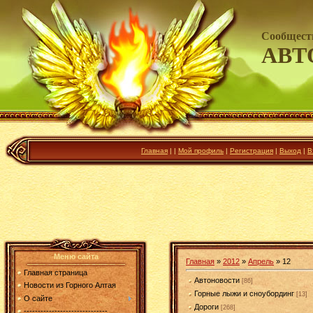
Сообщест
АВТ
Главная
|
|
Мой профиль
|
Регистрация
|
Выход
|
В
Меню сайта
Главная
»
2012
»
Апрель
»
12
Главная страница
Автоновости
[86]
Новости из Горного Алтая
Горные лыжи и сноубординг
[13]
О сайте
Дороги
[268]
------------------------------