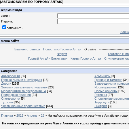
[
АВТОМОБИЛЕМ ПО ГОРНОМУ АЛТАЮ
]
Форма входа
Логин:
Пароль:
запомнить
Забыл
Меню сайта
Главная страница
Новости из Горного Алтая
О сайте
-------------------------
------------------------------
Форум
------------------------------
Гостевая книг
Горный Алтай - Викимапия
Карты Горного Алтая
Спутниковые кар
Categories
Автоновости
[86]
Альпинизм
[3]
Горные лыжи и сноубординг
[13]
Граница и таможня
[34]
Дороги
[268]
Заповедники и природ
Земли и земельные отношения
[23]
Исследования
[126]
Мероприятия за пределами ГА
[34]
Новые объекты
[192]
Природные явления
[21]
Регионы
[27]
Спелеология
[5]
Спортивные мероприя
Турзоны
[95]
Туруслуги
[168]
Чрезвычайные происшествия
[414]
Экстрим
[3]
Главная
»
2012
»
Апрель
»
28
» На майских праздниках на реке Чуя в Алтайских горах
На майских праздниках на реке Чуя в Алтайских горах пройдут два чемпионат