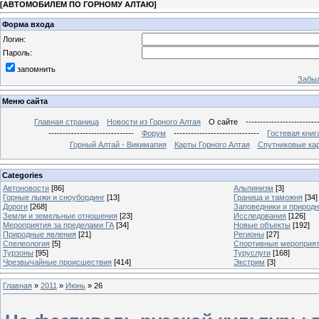
[
АВТОМОБИЛЕМ ПО ГОРНОМУ АЛТАЮ
]
Форма входа
Логин:
Пароль:
запомнить
Забыл
Меню сайта
Главная страница
Новости из Горного Алтая
О сайте
-------------------------
------------------------------
Форум
------------------------------
Гостевая книг
Горный Алтай - Викимапия
Карты Горного Алтая
Спутниковые кар
Categories
Автоновости
[86]
Альпинизм
[3]
Горные лыжи и сноубординг
[13]
Граница и таможня
[34]
Дороги
[268]
Заповедники и природ
Земли и земельные отношения
[23]
Исследования
[126]
Мероприятия за пределами ГА
[34]
Новые объекты
[192]
Природные явления
[21]
Регионы
[27]
Спелеология
[5]
Спортивные мероприя
Турзоны
[95]
Туруслуги
[168]
Чрезвычайные происшествия
[414]
Экстрим
[3]
Главная
»
2011
»
Июнь
»
26