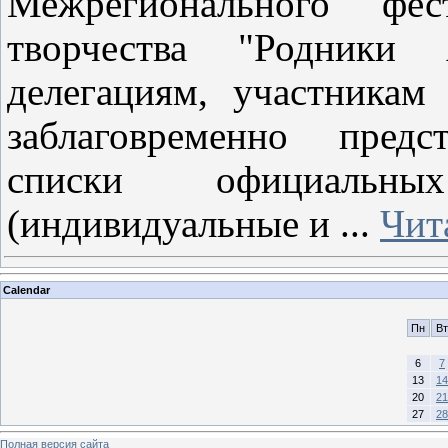
Межрегионального фес
творчества "Родники
делегациям, участника
заблаговременно предс
списки официальны
(индивидуальные и
...
Чит
Calendar
Пн
Вт
6
7
13
14
20
21
27
28
Полная версия сайта