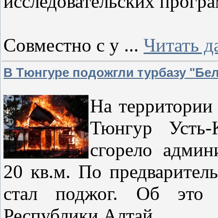
исследовательских прог
Совместно с у
...
Читать д
В Тюнгуре подожгли турбазу "Бе
На территории 
Тюнгур Усть-
сгорело админ
20 кв.м. По предварите
стал поджог. Об это
Республики Алтай.