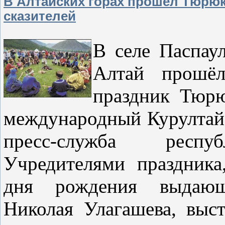
В Алтайских горах прошел Тюрюк
сказителей
В селе Паспау
Алтай прошёл
праздник Тюрю
международный Курултай 
пресс-служба республ
Учредителями праздника
дня рождения выдающе
Николая Улагашева, выст