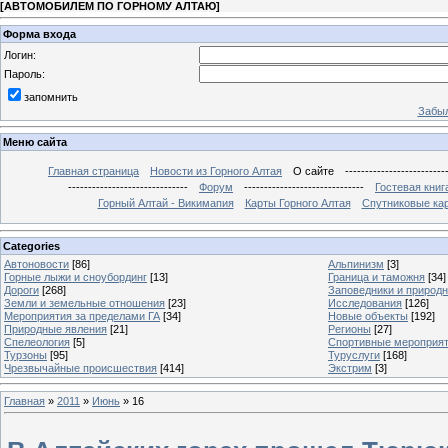
[
АВТОМОБИЛЕМ ПО ГОРНОМУ АЛТАЮ
]
Форма входа
Логин:
Пароль:
запомнить
Забыл
Меню сайта
Главная страница
Новости из Горного Алтая
О сайте
-------------------------
------------------------------
Форум
------------------------------
Гостевая книг
Горный Алтай - Викимапия
Карты Горного Алтая
Спутниковые кар
Categories
Автоновости
[86]
Альпинизм
[3]
Горные лыжи и сноубординг
[13]
Граница и таможня
[34]
Дороги
[268]
Заповедники и природ
Земли и земельные отношения
[23]
Исследования
[126]
Мероприятия за пределами ГА
[34]
Новые объекты
[192]
Природные явления
[21]
Регионы
[27]
Спелеология
[5]
Спортивные мероприя
Турзоны
[95]
Туруслуги
[168]
Чрезвычайные происшествия
[414]
Экстрим
[3]
Главная
»
2011
»
Июнь
»
16