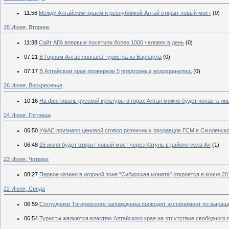
11:56
Между Алтайским краем и республикой Алтай открыт новый мост
(0)
28 Июня, Вторник
11:38
Сайт АГА впервые посетили более 1000 человек в день
(0)
07:21
В Горном Алтае пропала туристка из Барнаула
(0)
07:17
В Алтайском крае проверили 5 предгорных водохранилищ
(0)
26 Июня, Воскресенье
10:16
На фестиваль русской культуры в горах Алтая можно будет попасть л
24 Июня, Пятница
06:50
УФАС признало ценовой сговор розничных продавцов ГСМ в Смоленско
06:48
25 июня будет открыт новый мост через Катунь в районе села Ая
(1)
23 Июня, Четверг
08:27
Первое казино в игорной зоне "Сибирская монета" откроется в конце 20
22 Июня, Среда
06:59
Сотрудники Тигирекского заповедника проводят эксперимент по выращ
06:54
Туристы жалуются властям Алтайского края на отсутствие свободного п