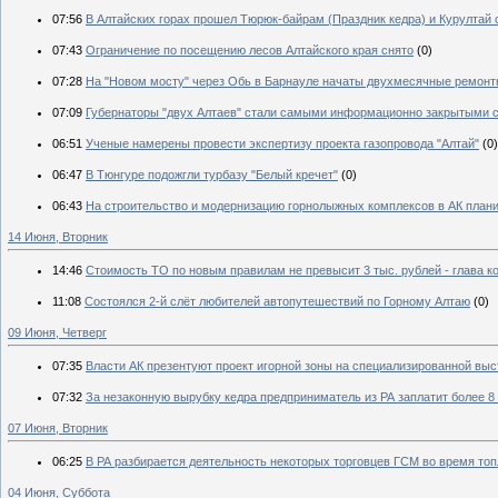
07:56
В Алтайских горах прошел Тюрюк-байрам (Праздник кедра) и Курултай 
07:43
Ограничение по посещению лесов Алтайского края снято
(0)
07:28
На "Новом мосту" через Обь в Барнауле начаты двухмесячные ремонт
07:09
Губернаторы "двух Алтаев" стали самыми информационно закрытыми с
06:51
Ученые намерены провести экспертизу проекта газопровода "Алтай"
(0)
06:47
В Тюнгуре подожгли турбазу "Белый кречет"
(0)
06:43
На строительство и модернизацию горнолыжных комплексов в АК плани
14 Июня, Вторник
14:46
Стоимость ТО по новым правилам не превысит 3 тыс. рублей - глава 
11:08
Состоялся 2-й слёт любителей автопутешествий по Горному Алтаю
(0)
09 Июня, Четверг
07:35
Власти АК презентуют проект игорной зоны на специализированной выс
07:32
За незаконную вырубку кедра предприниматель из РА заплатит более 8
07 Июня, Вторник
06:25
В РА разбирается деятельность некоторых торговцев ГСМ во время топ
04 Июня, Суббота