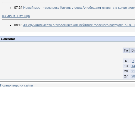
07:24
Новый мост через реку Катунь у села Ая обещают открыть в конце июн
03 Июня, Пятница
08:13
АК улучшил место в экологическом рейтинге "зеленого патруля", а РА -
Calendar
Пн
Вт
6
7
13
14
20
21
27
28
Полная версия сайта