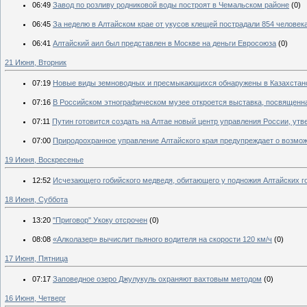
06:49
Завод по розливу родниковой воды построят в Чемальском районе
(0)
06:45
За неделю в Алтайском крае от укусов клещей пострадали 854 человек
06:41
Алтайский аил был представлен в Москве на деньги Евросоюза
(0)
21 Июня, Вторник
07:19
Новые виды земноводных и пресмыкающихся обнаружены в Казахстан
07:16
В Российском этнографическом музее откроется выставка, посвященн
07:11
Путин готовится создать на Алтае новый центр управления России, утв
07:00
Природоохранное управление Алтайского края предупреждает о возмож
19 Июня, Воскресенье
12:52
Исчезающего гобийского медведя, обитающего у подножия Алтайских го
18 Июня, Суббота
13:20
"Приговор" Укоку отсрочен
(0)
08:08
«Алколазер» вычислит пьяного водителя на скорости 120 км/ч
(0)
17 Июня, Пятница
07:17
Заповедное озеро Джулукуль охраняют вахтовым методом
(0)
16 Июня, Четверг