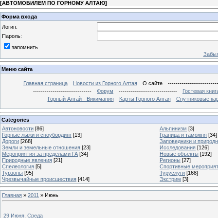
[
АВТОМОБИЛЕМ ПО ГОРНОМУ АЛТАЮ
]
Форма входа
Логин:
Пароль:
запомнить
Забыл
Меню сайта
Главная страница
Новости из Горного Алтая
О сайте
-------------------------
------------------------------
Форум
------------------------------
Гостевая книг
Горный Алтай - Викимапия
Карты Горного Алтая
Спутниковые кар
Categories
Автоновости
[86]
Альпинизм
[3]
Горные лыжи и сноубординг
[13]
Граница и таможня
[34]
Дороги
[268]
Заповедники и природ
Земли и земельные отношения
[23]
Исследования
[126]
Мероприятия за пределами ГА
[34]
Новые объекты
[192]
Природные явления
[21]
Регионы
[27]
Спелеология
[5]
Спортивные мероприя
Турзоны
[95]
Туруслуги
[168]
Чрезвычайные происшествия
[414]
Экстрим
[3]
Главная
»
2011
»
Июнь
29 Июня, Среда