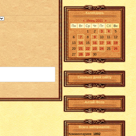
Календарь
«
Июнь 2011
»
Пн
Вт
Ср
Чт
Пт
Сб
Вс
1
2
3
4
5
6
7
8
9
10
11
12
13
14
15
16
17
18
19
20
21
22
23
24
25
26
27
28
29
30
Сколько дней сайту
Алтай-Фото
Всего материалов:
Комментариев:
1892