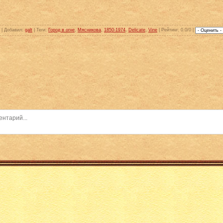
 |
Добавил
:
galt
|
Теги
:
Город в огне
,
Мясникова
,
1850-1974
,
Delicate
,
Vine
|
Рейтинг
: 0.0/0 |