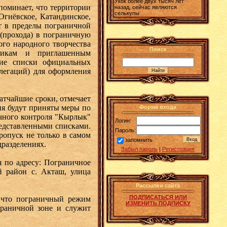
Укок более двух тысяч лет
оминает, что территории
назад, сейчас являются
селькупы
Огнёвское, Катандинское,
т в пределы пограничной
(прохода) в пограничную
ого народного творчества
Поиск
никам и приглашенным
ние списки официальных
елегаций) для оформления
атчайшие сроки, отмечает
я будут приняты меры по
Форма входа
чного контроля "Кырлык"
Логин:
редставленными списками.
Пароль:
ропуск не только в самом
запомнить
одразделениях.
Забыл пароль
|
Регистрация
я по адресу: Пограничное
 район с. Акташ, улица
Рассылки сайта
ПОДПИСАТЬСЯ ИЛИ
 что пограничный режим
ИЗМЕНИТЬ ПОДПИСКУ
граничной зоне и служит