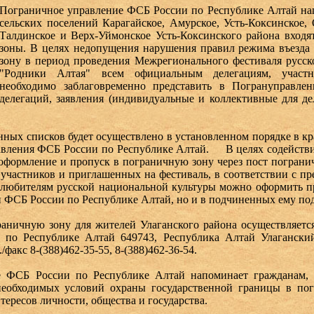
Пограничное управление ФСБ России по Республике Алтай нап
сельских поселений Карагайское, Амурское, Усть-Коксинское, 
Талдинское и Верх-Уймонское Усть-Коксинского района входя
зоны. В целях недопущения нарушения правил режима въезда 
зону в период проведения Межрегионального фестиваля русск
"Родники Алтая" всем официальным делегациям, участ
необходимо заблаговременно представить в Погрануправле
делегаций, заявления (индивидуальные и коллективные для д
нных списков будет осуществлено в установленном порядке в кр
авления ФСБ России по Республике Алтай. В целях содействи
оформление и пропуск в пограничную зону через пост пограни
участников и приглашенных на фестиваль, в соответствии с п
 любителям русской национальной культуры можно оформить п
 ФСБ России по Республике Алтай, но и в подчиненных ему п
аничную зону для жителей Улаганского района осуществляетс
 по Республике Алтай 649743, Республика Алтай Улаганский
л./факс 8-(388)462-35-55, 8-(388)462-36-54.
е ФСБ России по Республике Алтай напоминает гражданам,
необходимых условий охраны государственной границы в по
ересов личности, общества и государства.