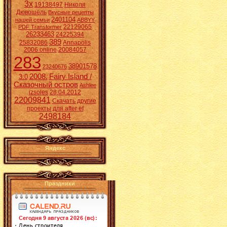
3x
19138497
Николя
Дювошель
Вкусные рецепты
2401104
нашей семьи
ABBYY
22129065
PDF Transformer
26233463
24225394
389
25832086
Annapolis
2006 online
20084057
283
38901578
23240676
2008.
Fairy Island /
3:0
Сказочный остров
Ashlee
izsoles
28.04.2012
22009841
Скачать другие
проекты для after ef
2498184
Яндекс
Праздники