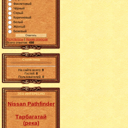
Фиолетовый
Чёрный
Серый
Коричневый
Белый
Жёлтый
Бежевый
Результаты
|
Архив опросов
Всего ответов:
498
Статистика
На сайте всего:
8
Гостей:
8
Пользователей:
0
ЭТО ИНТЕРЕСНО
Nissan Pathfinder
Тарбагатай
(река)