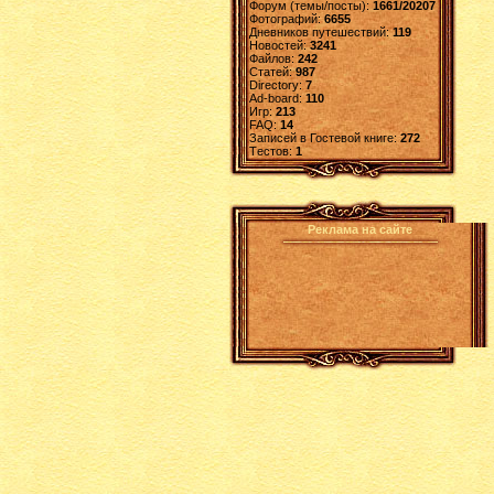
Форум (темы/посты):
1661/20207
Фотографий:
6655
Дневников путешествий:
119
Новостей:
3241
Файлов:
242
Статей:
987
Directory:
7
Ad-board:
110
Игр:
213
FAQ:
14
Записей в Гостевой книге:
272
Tестов:
1
Реклама на сайте