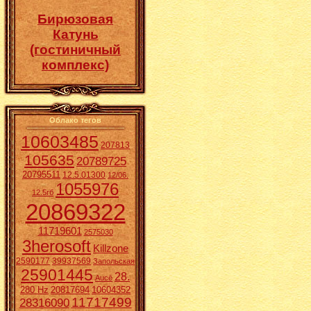
Бирюзовая
Катунь
(гостиничный
комплекс)
Облако тегов
10603485
207813
105635
20789725
20795511
12.5.01300
12/06.
1055976
12.5гб
20869322
11719601
2575030
3herosoft
Killzone
2590177
39937569
Запольская
25901445
28.
Aucē
280 Hz
20817694
10604352
11717499
28316090