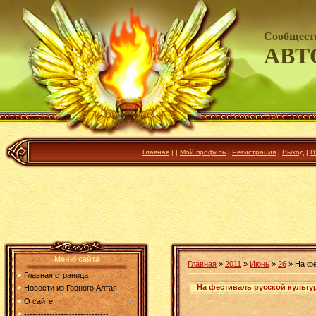
Сообщест
АВТ
Главная
|
|
Мой профиль
|
Регистрация
|
Выход
|
В
Меню сайта
Главная
»
2011
»
Июнь
»
26
» На фе
Главная страница
На фестиваль русской культу
Новости из Горного Алтая
О сайте
------------------------------