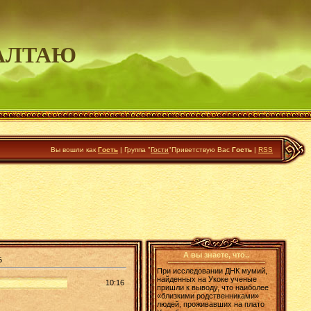
АЛТАЮ
Вы вошли как
Гость
|
Группа
"
Гости
"
Приветствую Вас
Гость
|
RSS
А вы знаете, что..
Б
При исследовании ДНК мумий,
найденных на Укоке ученые
10:16
пришли к выводу, что наиболее
«близкими родственниками»
людей, проживавших на плато