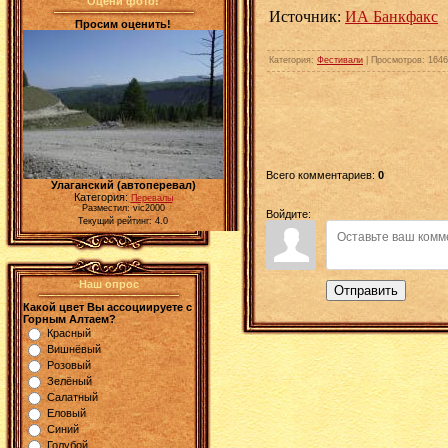
Оцени фото!
Источник:
ИА Банкфакс
Просим оценить!
Категория
:
Фестивали
|
Просмотров
: 1646
Всего комментариев
:
0
Улаганский (автоперевал)
Категория:
Перевалы
Разместил: vic2000
Войдите:
Текущий рейтинг: 4.0
Наш опрос
Отправить
Какой цвет Вы ассоциируете с
Горным Алтаем?
Красный
Вишнёвый
Розовый
Зелёный
Салатный
Еловый
Синий
Голубой