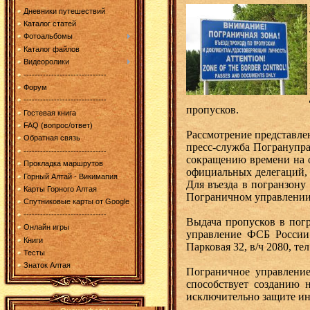
Дневники путешествий
Каталог статей
Фотоальбомы
Каталог файлов
Видеоролики
------------------------------
Форум
------------------------------
пропусков.
Гостевая книга
FAQ (вопрос/ответ)
Рассмотрение представле
Обратная связь
пресс-служба Погранупр
------------------------------
сокращению времени на 
Прокладка маршрутов
официальных делегаций, 
Горный Алтай - Викимапия
Для въезда в погранзону
Карты Горного Алтая
Пограничном управлении
Спутниковые карты от Google
------------------------------
Выдача пропусков в погр
Онлайн игры
управление ФСБ России
Книги
Парковая 32, в/ч 2080, те
Тесты
Знаток Алтая
Пограничное управлени
способствует созданию 
исключительно защите инт