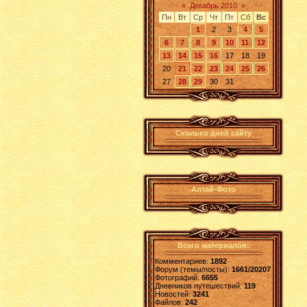
«
Декабрь 2010
»
Пн
Вт
Ср
Чт
Пт
Сб
Вс
1
2
3
4
5
6
7
8
9
10
11
12
13
14
15
16
17
18
19
20
21
22
23
24
25
26
27
28
29
30
31
Сколько дней сайту
Алтай-Фото
Всего материалов:
Комментариев:
1892
Форум (темы/посты):
1661/20207
Фотографий:
6655
Дневников путешествий:
119
Новостей:
3241
Файлов:
242