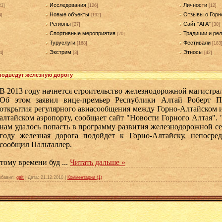
Исследования
Личности
23]
[126]
[12]
Новые объекты
Отзывы о Горн
4]
[192]
Регионы
Сайт "АГА"
[27]
[30]
Спортивные мероприятия
Традиции и рел
[20]
Туруслуги
Фестивали
[168]
[183
Экстрим
Этносы
4]
[3]
[42]
 подведут железную дорогу
В 2013 году начнется строительство железнодорожной магистрал
Об этом заявил вице-премьер Республики Алтай Роберт П
открытия регулярного авиасообщения между Горно-Алтайском 
алтайском аэропорту, сообщает сайт "Новости Горного Алтая". 
нам удалось попасть в программу развития железнодорожной сет
году железная дорога подойдет к Горно-Алтайску, непосред
сообщил Пальталлер.
этому времени буд
...
Читать дальше »
обавил:
galt
|
Дата:
21.12.2010
|
Комментарии (1)