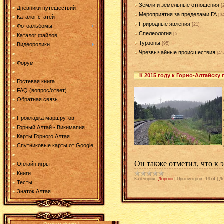
Земли и земельные отношения
[
Дневники путешествий
Мероприятия за пределами ГА
[3
Каталог статей
Природные явления
[21]
Фотоальбомы
Спелеология
[5]
Каталог файлов
Турзоны
[95]
Видеоролики
Чрезвычайные происшествия
[41
------------------------------
Форум
------------------------------
К 2015 году к Горно-Алтайску
Гостевая книга
FAQ (вопрос/ответ)
Обратная связь
------------------------------
Прокладка маршрутов
Горный Алтай - Викимапия
Карты Горного Алтая
Спутниковые карты от Google
------------------------------
Он также отметил, что к 
Онлайн игры
Книги
Категория:
Дороги
|
Просмотров:
1974
|
Д
Тесты
Знаток Алтая