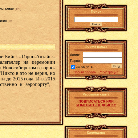
ом Алтае
[126]
Поиск
игия
[39]
]
Форма входа
Логин:
и Бийск - Горно-Алтайск.
Пароль:
альталлер на церемонии
запомнить
и Новосибирском в горно-
Забыл пароль
|
Регистрация
"Никто в это не верил, но
и до 2015 года. И в 2015
ственно к аэропорту", -
Рассылки сайта
ПОДПИСАТЬСЯ ИЛИ
ИЗМЕНИТЬ ПОДПИСКУ
Календарь