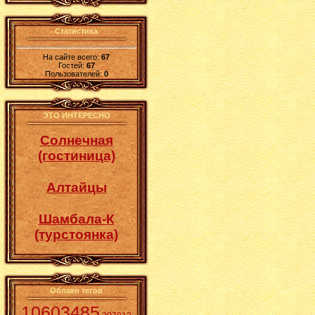
Статистика
На сайте всего:
67
Гостей:
67
Пользователей:
0
ЭТО ИНТЕРЕСНО
Солнечная
(гостиница)
Алтайцы
Шамбала-К
(турстоянка)
Облако тегов
10603485