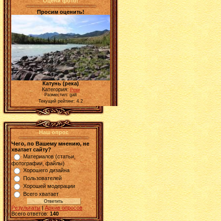
Оцени фото!
Просим оценить!
Катунь (река)
Категория:
Реки
Разместил: galt
Текущий рейтинг: 4.2
Наш опрос
Чего, по Вашему мнению, не
хватает сайту?
Материалов (статьи,
фотографии, файлы)
Хорошего дизайна
Пользователей
Хорошей модерации
Всего хватает
Результаты
|
Архив опросов
Всего ответов:
140