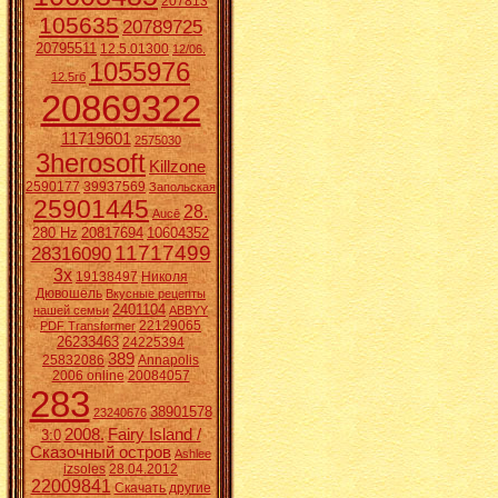
207813
105635
20789725
20795511
12.5.01300
12/06.
1055976
12.5гб
20869322
11719601
2575030
3herosoft
Killzone
2590177
39937569
Запольская
25901445
28.
Aucē
280 Hz
20817694
10604352
11717499
28316090
3x
19138497
Николя
Дювошель
Вкусные рецепты
2401104
нашей семьи
ABBYY
22129065
PDF Transformer
26233463
24225394
389
25832086
Annapolis
2006 online
20084057
283
38901578
23240676
2008.
Fairy Island /
3:0
Сказочный остров
Ashlee
izsoles
28.04.2012
22009841
Скачать другие