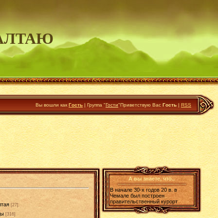
АЛТАЮ
Вы вошли как
Гость
|
Группа
"
Гости
"
Приветствую Вас
Гость
|
RSS
А вы знаете, что..
В начале 30-х годов 20 в. в
Чемале был построен
правительственный курорт
лтая
[27]
ды
[316]