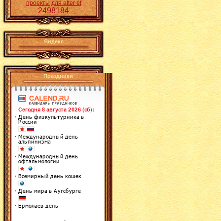
проекты для after ef
2498184
Яндекс
Праздники