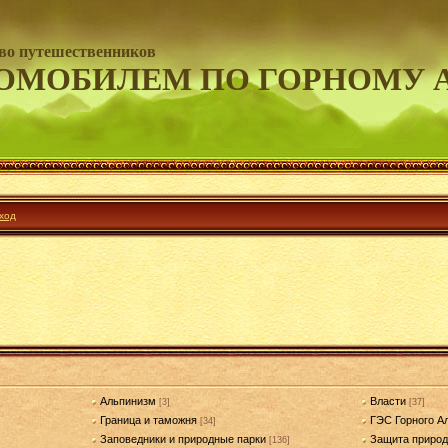
во путешественников
ОМОБИЛЕМ ПО ГОРНОМУ 
ход
Альпинизм
Власти
[3]
[37]
Граница и таможня
ГЭС Горного А
[34]
Заповедники и природные парки
Защита приро
[136]