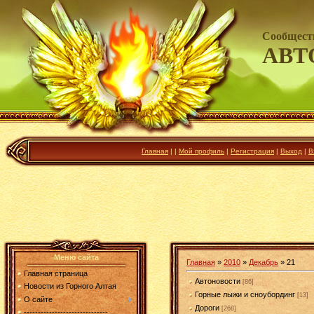
Сообщест
АВТ
Главная
|
|
Мой профиль
|
Регистрация
|
Выход
|
В
Меню сайта
Главная
»
2010
»
Декабрь
»
21
Главная страница
Автоновости
[86]
Новости из Горного Алтая
Горные лыжи и сноубординг
[13]
О сайте
Дороги
[268]
------------------------------