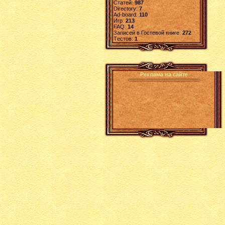
Статей:
987
Directory:
7
Ad-board:
110
Игр:
213
FAQ:
14
Записей в Гостевой книге:
272
Tестов:
1
Реклама на сайте