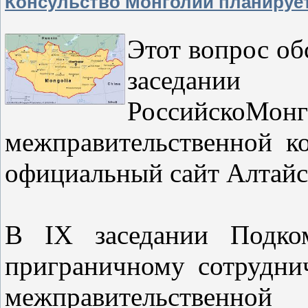
Консульство Монголии планирует
Этот вопрос об
заседан
РоссийскоМонг
межправительственной к
официальный сайт Алтай
В IX заседании Подко
приграничному сотрудни
межправительственн