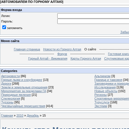
[
АВТОМОБИЛЕМ ПО ГОРНОМУ АЛТАЮ
]
Форма входа
Логин:
Пароль:
запомнить
Забыл
Меню сайта
Главная страница
Новости из Горного Алтая
О сайте
-------------------------
------------------------------
Форум
------------------------------
Гостевая книг
Горный Алтай - Викимапия
Карты Горного Алтая
Спутниковые кар
Categories
Автоновости
[86]
Альпинизм
[3]
Горные лыжи и сноубординг
[13]
Граница и таможня
[34]
Дороги
[268]
Заповедники и природ
Земли и земельные отношения
[23]
Исследования
[126]
Мероприятия за пределами ГА
[34]
Новые объекты
[192]
Природные явления
[21]
Регионы
[27]
Спелеология
[5]
Спортивные мероприя
Турзоны
[95]
Туруслуги
[168]
Чрезвычайные происшествия
[414]
Экстрим
[3]
Главная
»
2010
»
Декабрь
»
15