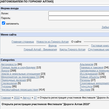
[
АВТОМОБИЛЕМ ПО ГОРНОМУ АЛТАЮ
]
Форма входа
Логин:
Пароль:
запомнить
Забыл
Меню сайта
Главная страница
Новости из Горного Алтая
О сайте
-------------------------
------------------------------
Форум
------------------------------
Гостевая книг
Горный Алтай - Викимапия
Карты Горного Алтая
Спутниковые кар
Categories
Автоновости
[86]
Альпинизм
[3]
Горные лыжи и сноубординг
[13]
Граница и таможня
[34]
Дороги
[268]
Заповедники и природ
Земли и земельные отношения
[23]
Исследования
[126]
Мероприятия за пределами ГА
[34]
Новые объекты
[192]
Природные явления
[21]
Регионы
[27]
Спелеология
[5]
Спортивные мероприя
Турзоны
[95]
Туруслуги
[168]
Чрезвычайные происшествия
[414]
Экстрим
[3]
Главная
»
2010
»
Август
»
27
» Открыта регистрация участников Фестиваля "Дороги Ал
Открыта регистрация участников Фестиваля "Дороги Алтая 2010"