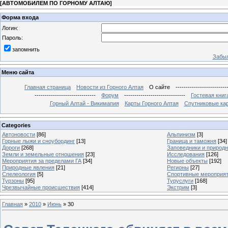
[
АВТОМОБИЛЕМ ПО ГОРНОМУ АЛТАЮ
]
Форма входа
Логин:
Пароль:
запомнить
Забыл
Меню сайта
Главная страница
Новости из Горного Алтая
О сайте
-------------------------
------------------------------
Форум
------------------------------
Гостевая книг
Горный Алтай - Викимапия
Карты Горного Алтая
Спутниковые кар
Categories
Автоновости
[86]
Альпинизм
[3]
Горные лыжи и сноубординг
[13]
Граница и таможня
[34]
Дороги
[268]
Заповедники и природ
Земли и земельные отношения
[23]
Исследования
[126]
Мероприятия за пределами ГА
[34]
Новые объекты
[192]
Природные явления
[21]
Регионы
[27]
Спелеология
[5]
Спортивные мероприя
Турзоны
[95]
Туруслуги
[168]
Чрезвычайные происшествия
[414]
Экстрим
[3]
Главная
»
2010
»
Июнь
»
30