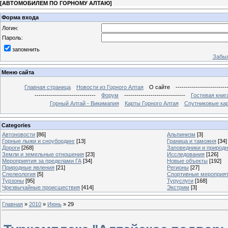
[
АВТОМОБИЛЕМ ПО ГОРНОМУ АЛТАЮ
]
Форма входа
Логин:
Пароль:
запомнить
Забыл
Меню сайта
Главная страница
Новости из Горного Алтая
О сайте
-------------------------
------------------------------
Форум
------------------------------
Гостевая книг
Горный Алтай - Викимапия
Карты Горного Алтая
Спутниковые кар
Categories
Автоновости
[86]
Альпинизм
[3]
Горные лыжи и сноубординг
[13]
Граница и таможня
[34]
Дороги
[268]
Заповедники и природ
Земли и земельные отношения
[23]
Исследования
[126]
Мероприятия за пределами ГА
[34]
Новые объекты
[192]
Природные явления
[21]
Регионы
[27]
Спелеология
[5]
Спортивные мероприя
Турзоны
[95]
Туруслуги
[168]
Чрезвычайные происшествия
[414]
Экстрим
[3]
Главная
»
2010
»
Июнь
»
29