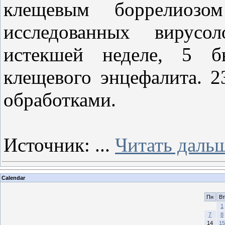
клещевым боррелиоз
исследованных вирусол
истекшей неделе, 5 б
клещевого энцефалита. 
обработками.
Источник:
...
Читать даль
Calendar
Пн
Вт
1
7
8
14
15