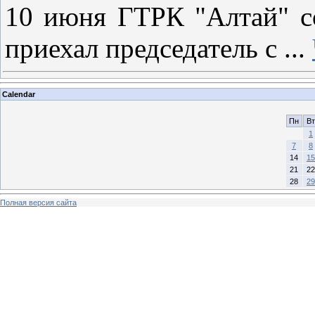
10 июня ГТРК "Алтай" с
приехал председатель с
...
Calendar
Пн
Вт
1
7
8
14
15
21
22
28
29
Полная версия сайта