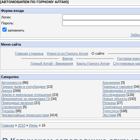
[
АВТОМОБИЛЕМ ПО ГОРНОМУ АЛТАЮ
]
Форма входа
Логин:
Пароль:
запомнить
Забыл
Меню сайта
Главная страница
Новости из Горного Алтая
О сайте
-------------------------
------------------------------
Форум
------------------------------
Гостевая книг
Горный Алтай - Викимапия
Карты Горного Алтая
Спутниковые кар
Categories
Автоновости
[86]
Альпинизм
[3]
Горные лыжи и сноубординг
[13]
Граница и таможня
[34]
Дороги
[268]
Заповедники и природ
Земли и земельные отношения
[23]
Исследования
[126]
Мероприятия за пределами ГА
[34]
Новые объекты
[192]
Природные явления
[21]
Регионы
[27]
Спелеология
[5]
Спортивные мероприя
Турзоны
[95]
Туруслуги
[168]
Чрезвычайные происшествия
[414]
Экстрим
[3]
Главная
»
2010
»
Июнь
»
16