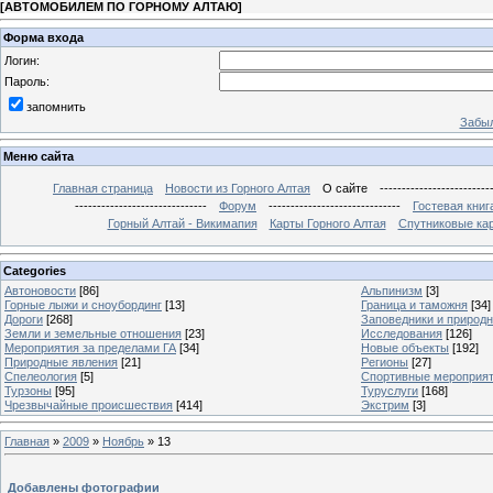
[
АВТОМОБИЛЕМ ПО ГОРНОМУ АЛТАЮ
]
Форма входа
Логин:
Пароль:
запомнить
Забыл
Меню сайта
Главная страница
Новости из Горного Алтая
О сайте
-------------------------
------------------------------
Форум
------------------------------
Гостевая книг
Горный Алтай - Викимапия
Карты Горного Алтая
Спутниковые кар
Categories
Автоновости
[86]
Альпинизм
[3]
Горные лыжи и сноубординг
[13]
Граница и таможня
[34]
Дороги
[268]
Заповедники и природ
Земли и земельные отношения
[23]
Исследования
[126]
Мероприятия за пределами ГА
[34]
Новые объекты
[192]
Природные явления
[21]
Регионы
[27]
Спелеология
[5]
Спортивные мероприя
Турзоны
[95]
Туруслуги
[168]
Чрезвычайные происшествия
[414]
Экстрим
[3]
Главная
»
2009
»
Ноябрь
»
13
Добавлены фотографии