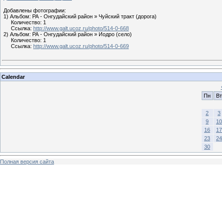
Добавлены фотографии:
1) Альбом: РА - Онгудайский район » Чуйский тракт (дорога)
Количество: 1
Ссылка:
http://www.galt.ucoz.ru/photo/514-0-668
2) Альбом: РА - Онгудайский район » Иодро (село)
Количество: 1
Ссылка:
http://www.galt.ucoz.ru/photo/514-0-669
Calendar
Пн
Вт
2
3
9
10
16
17
23
24
30
Полная версия сайта